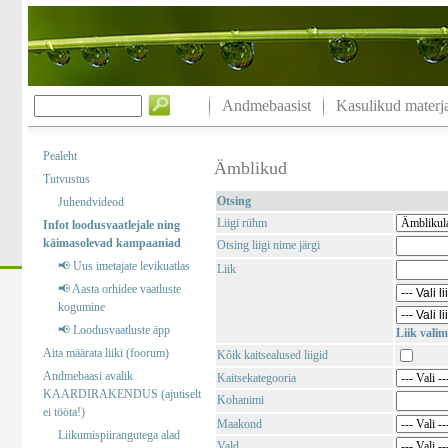
Andmebaasist
Kasulikud materja
Pealeht
Ämblikud
Tutvustus
Otsing
Juhendvideod
Liigi rühm
Infot loodusvaatlejale ning
käimasolevad kampaaniad
Otsing liigi nime järgi
📢 Uus imetajate levikuatlas
Liik
📢 Aasta orhidee vaatluste
kogumine
📢 Loodusvaatluste äpp
Liik valim
Aita määrata liiki (foorum)
Kõik kaitsealused liigid
Andmebaasi avalik
Kaitsekategooria
KAARDIRAKENDUS (ajutiselt
Kohanimi
ei tööta!)
Maakond
Liikumispiirangutega alad
Vald