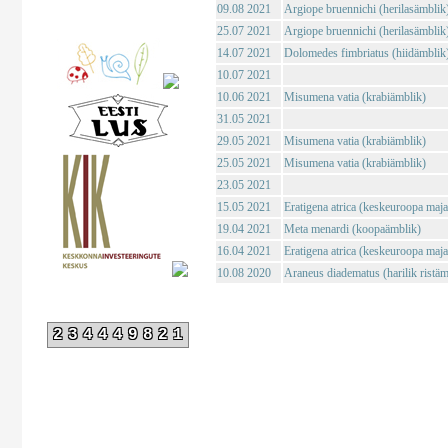
09.08 2021
Argiope bruennichi (herilasämblik
25.07 2021
Argiope bruennichi (herilasämblik
14.07 2021
Dolomedes fimbriatus (hiidämblik
10.07 2021
10.06 2021
Misumena vatia (krabiämblik)
31.05 2021
29.05 2021
Misumena vatia (krabiämblik)
25.05 2021
Misumena vatia (krabiämblik)
23.05 2021
15.05 2021
Eratigena atrica (keskeuroopa maj
19.04 2021
Meta menardi (koopaämblik)
16.04 2021
Eratigena atrica (keskeuroopa maj
10.08 2020
Araneus diadematus (harilik ristäm
234449821