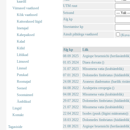
kaardil
UTM ruut
Viimased vaatlused
Seisund
Kõik vaatlused
Alg kp
Kaitsealused liigid
Sisestamise kp
Imetajad
Ainult piltidega vaatlused
Kahepaiksed
(Kuva 
Kalad
Kiilid
Alg kp
Liik
Liblikad
08.09 2025
Argiope bruennichi (herilasämblik
Limused
01.05 2024
Diaea dorsata ()
Linnud
31.07 2023
Misumena vatia (krabiämblik)
Putukad
07.01 2023
Dolomedes fimbriatus (hiidämblik
Roomajad
24.08 2022
Araneus diadematus (harilik ristäm
04.08 2022
Aculepeira ceropegia ()
Seened
04.08 2022
Misumena vatia (krabiämblik)
Soontaimed
29.07 2022
Dolomedes fimbriatus (hiidämblik
Ämblikud
21.07 2022
Misumena vatia (krabiämblik)
Lingid
22.04 2022
Ixodes (puuk (liigini määramata))
Kontakt
18.03 2022
Dolomedes fimbriatus (hiidämblik
21.08 2021
Argiope bruennichi (herilasämblik
Tagasiside