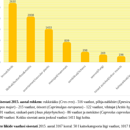
sisestati 2015. aastal rohkem:
rukkirääku (
Crex crex
) - 516 vaatlust, põhja-nahkhiirt (
Eptesicu
pos major
) - 215 vaatlust, öösorri (
Caprimulgus europaeus
) - 122 vaatlust, vihitajat (
Actitis h
 91 vaatlust, sinikael-parti (
Anas platyrhynchos
) - 86 vaatlust ja metskitse (
Capreolus capreolus
 80 vaatlust. Kokku sisestati aasta jooksul vaatlusi 1411 liigi kohta.
e liikide vaatlusi sisestati
2015. aastal 3167 korral: 50 I kaitsekategooria liigi vaatlust, 1017 II