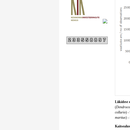
233558897
Liikidest 
(
Dendroco
collurio
) -
martius
) -
Kaitsealust