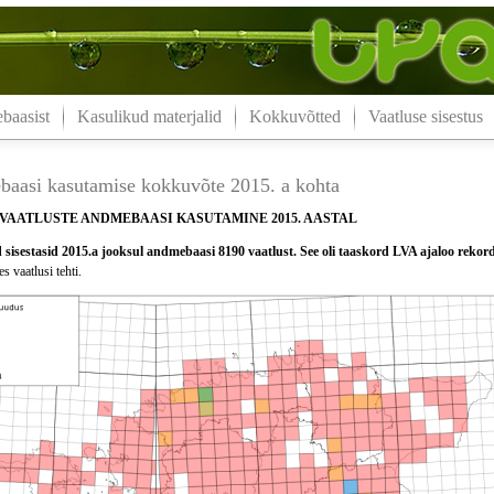
aasist
Kasulikud materjalid
Kokkuvõtted
Vaatluse sisestus
aasi kasutamise kokkuvõte 2015. a kohta
VAATLUSTE ANDMEBAASI KASUTAMINE 2015. AASTAL
sisestasid 2015.a jooksul andmebaasi 8190 vaatlust. See oli taaskord LVA ajaloo rekor
s vaatlusi tehti.