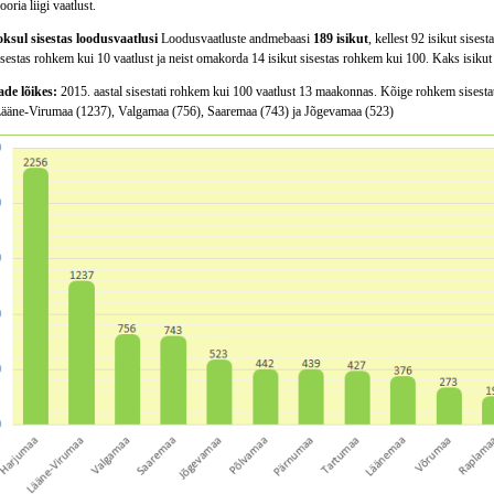
oria liigi vaatlust.
oksul sisestas loodusvaatlusi
Loodusvaatluste andmebaasi
189 isikut
, kellest 92 isikut sise
isestas rohkem kui 10 vaatlust ja neist omakorda 14 isikut sisestas rohkem kui 100. Kaks isikut 
e lõikes:
2015. aastal sisestati rohkem kui 100 vaatlust 13 maakonnas. Kõige rohkem sisestati
Lääne-Virumaa (1237), Valgamaa (756), Saaremaa (743) ja Jõgevamaa (523)