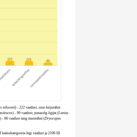
s nilssonii
) - 222 vaatlust, suur-kirjurähni
ypoleucos
) - 99 vaatlust, punaselg-õgijat (
Lanius
) - 86 vaatlust ning musträhni (
Dryocopus
 kaitsekategooria liigi vaatlust ja 2100 III