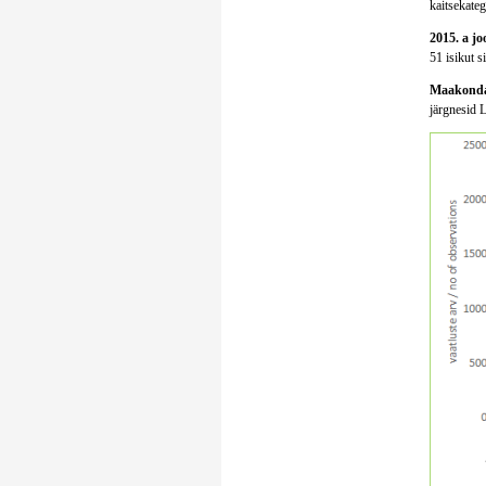
kaitsekatego
2015. a jo
51 isikut s
Maakondad
järgnesid 