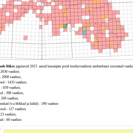
ade lõikes
jagunesid 2015. aastal kasutajate poolt loodusvaatluste andmebaasi sisestatud vaatlu
 2630 vaatlust,
 - 2008 vaatlust,
ed - 1433 vaatlust,
 - 839 vaatlust,
d - 398 vaatlust,
 269 vaatlust,
tukad (v.a liblikad ja kiilid) - 196 vaatlust
sed - 127 vaatlust,
123 vaatlust,
d - 60 vaatlust.