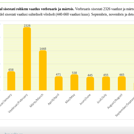
al sisestati rohkem vaatlus veebruaris ja märtsis.
Veebruaris sisestati 2326 vaatlust ja märt
el sisestati vaatlusi suhteliselt võrdselt (440-660 vaatlust kuus). Septembris, novembris ja dets