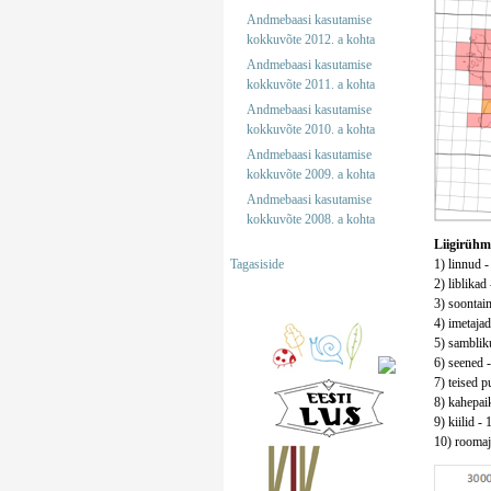
Andmebaasi kasutamise
kokkuvõte 2012. a kohta
Andmebaasi kasutamise
kokkuvõte 2011. a kohta
Andmebaasi kasutamise
kokkuvõte 2010. a kohta
Andmebaasi kasutamise
kokkuvõte 2009. a kohta
Andmebaasi kasutamise
kokkuvõte 2008. a kohta
Liigirühm
Tagasiside
1) linnud -
2) liblikad
3) soontaim
4) imetajad
5) sambliku
6) seened -
7) teised pu
8) kahepaik
9) kiilid - 
10) roomaja