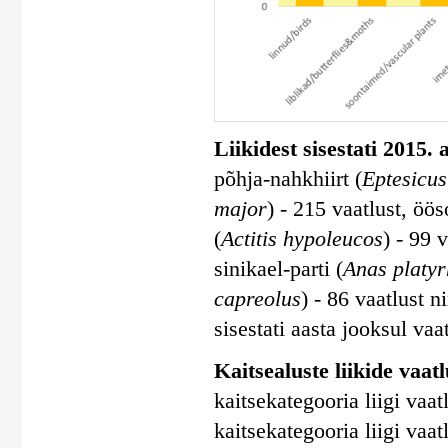
Liikidest sisestati 2015.
põhja-nahkhiirt (
Eptesicus
major
) - 215 vaatlust, ööso
(
Actitis hypoleucos
) - 99 
sinikael-parti (
Anas platy
capreolus
) - 86 vaatlust n
sisestati aasta jooksul vaa
Kaitsealuste liikide vaatlu
kaitsekategooria liigi vaatl
kaitsekategooria liigi vaatl