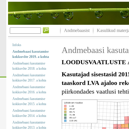
Andmebaasist
Kasulikud materja
Infoks
Andmebaasi kasuta
Andmebaasi kasutamise
kokkuvõte 2019. a kohta
LOODUSVAATLUSTE A
Andmebaasi kasutamise
kokkuvõte 2018. a kohta
Kasutajad sisestasid 201
Andmebaasi kasutamise
kokkuvõte 2017. a kohta
taaskord LVA ajaloo rek
Andmebaasi kasutamise
piirkondades vaatlusi tehti
kokkuvõte 2016. a kohta
Andmebaasi kasutamise
kokkuvõte 2015. a kohta
Andmebaasi kasutamise
kokkuvõte 2014. a kohta
Andmebaasi kasutamise
kokkuvõte 2013. a kohta