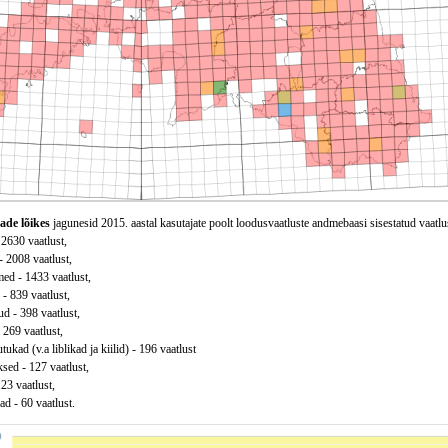
ade lõikes
jagunesid 2015. aastal kasutajate poolt loodusvaatluste andmebaasi sisestatud vaatlu
 2630 vaatlust,
 - 2008 vaatlust,
ed - 1433 vaatlust,
 - 839 vaatlust,
d - 398 vaatlust,
 269 vaatlust,
tukad (v.a liblikad ja kiilid) - 196 vaatlust
sed - 127 vaatlust,
123 vaatlust,
d - 60 vaatlust.