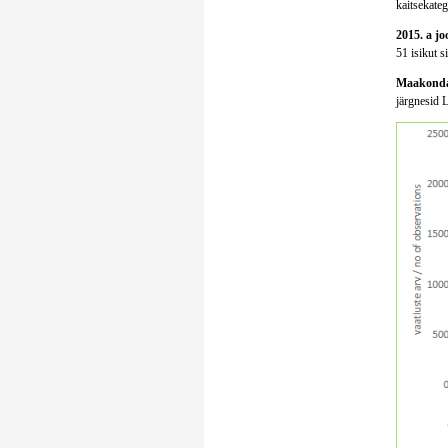
kaitsekatego
2015. a jo
51 isikut s
Maakondad
järgnesid 