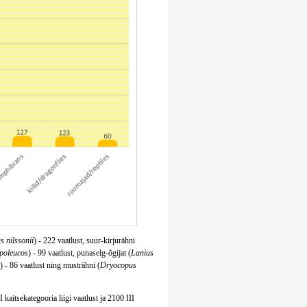
s nilssonii
) - 222 vaatlust, suur-kirjurähni
ypoleucos
) - 99 vaatlust, punaselg-õgijat (
Lanius
) - 86 vaatlust ning musträhni (
Dryocopus
 kaitsekategooria liigi vaatlust ja 2100 III