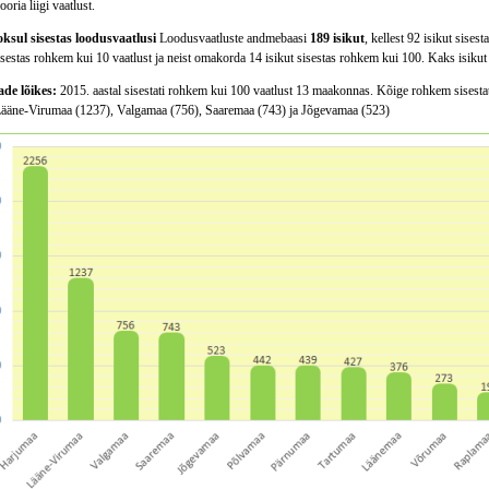
oria liigi vaatlust.
oksul sisestas loodusvaatlusi
Loodusvaatluste andmebaasi
189 isikut
, kellest 92 isikut sise
isestas rohkem kui 10 vaatlust ja neist omakorda 14 isikut sisestas rohkem kui 100. Kaks isikut 
e lõikes:
2015. aastal sisestati rohkem kui 100 vaatlust 13 maakonnas. Kõige rohkem sisestati
Lääne-Virumaa (1237), Valgamaa (756), Saaremaa (743) ja Jõgevamaa (523)