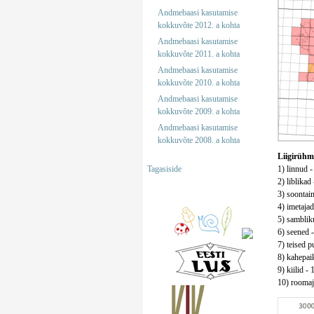
Andmebaasi kasutamise
kokkuvõte 2012. a kohta
Andmebaasi kasutamise
kokkuvõte 2011. a kohta
Andmebaasi kasutamise
kokkuvõte 2010. a kohta
Andmebaasi kasutamise
kokkuvõte 2009. a kohta
Andmebaasi kasutamise
kokkuvõte 2008. a kohta
Liigirühm
Tagasiside
1) linnud -
2) liblikad
3) soontaim
4) imetajad
5) sambliku
6) seened -
7) teised pu
8) kahepaik
9) kiilid - 
10) roomaja