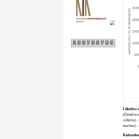
233735789
Liikidest 
(
Dendroco
collurio
) -
martius
) -
Kaitsealust