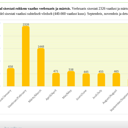
al sisestati rohkem vaatlus veebruaris ja märtsis.
Veebruaris sisestati 2326 vaatlust ja märt
el sisestati vaatlusi suhteliselt võrdselt (440-660 vaatlust kuus). Septembris, novembris ja dets