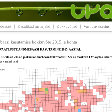
aasist
Kasulikud materjalid
Kokkuvõtted
Vaatluse sisestus
aasi kasutamise kokkuvõte 2015. a kohta
VAATLUSTE ANDMEBAASI KASUTAMINE 2015. AASTAL
sisestasid 2015.a jooksul andmebaasi 8190 vaatlust. See oli taaskord LVA ajaloo rekor
s vaatlusi tehti.