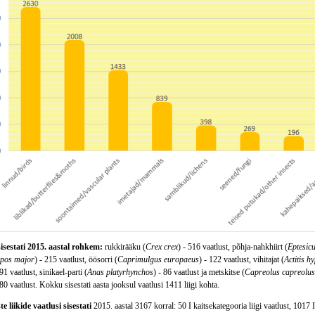
sisestati 2015. aastal rohkem:
rukkirääku (
Crex crex
) - 516 vaatlust, põhja-nahkhiirt (
Eptesicu
pos major
) - 215 vaatlust, öösorri (
Caprimulgus europaeus
) - 122 vaatlust, vihitajat (
Actitis h
 91 vaatlust, sinikael-parti (
Anas platyrhynchos
) - 86 vaatlust ja metskitse (
Capreolus capreolus
 80 vaatlust. Kokku sisestati aasta jooksul vaatlusi 1411 liigi kohta.
e liikide vaatlusi sisestati
2015. aastal 3167 korral: 50 I kaitsekategooria liigi vaatlust, 1017 II