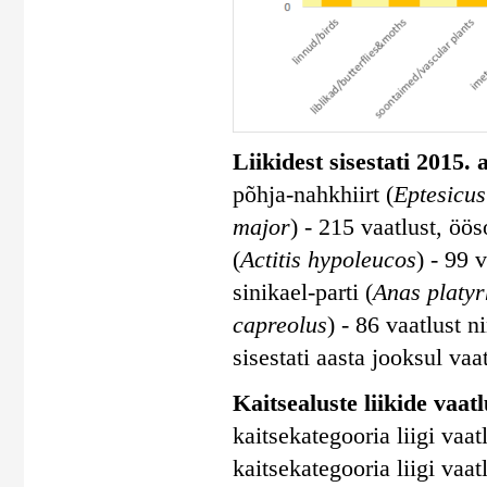
Liikidest sisestati 2015.
põhja-nahkhiirt (
Eptesicus
major
) - 215 vaatlust, ööso
(
Actitis hypoleucos
) - 99 
sinikael-parti (
Anas platy
capreolus
) - 86 vaatlust n
sisestati aasta jooksul vaa
Kaitsealuste liikide vaatlu
kaitsekategooria liigi vaatl
kaitsekategooria liigi vaatl