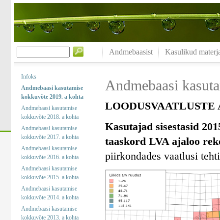
Andmebaasist
Kasulikud materja
Infoks
Andmebaasi kasuta
Andmebaasi kasutamise
kokkuvõte 2019. a kohta
LOODUSVAATLUSTE A
Andmebaasi kasutamise
kokkuvõte 2018. a kohta
Kasutajad sisestasid 201
Andmebaasi kasutamise
kokkuvõte 2017. a kohta
taaskord LVA ajaloo rek
Andmebaasi kasutamise
piirkondades vaatlusi tehti
kokkuvõte 2016. a kohta
Andmebaasi kasutamise
kokkuvõte 2015. a kohta
Andmebaasi kasutamise
kokkuvõte 2014. a kohta
Andmebaasi kasutamise
kokkuvõte 2013. a kohta