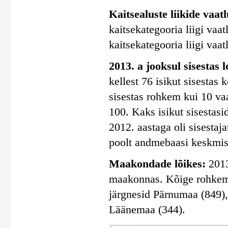
Kaitsealuste liikide vaatlu
kaitsekategooria liigi vaatl
kaitsekategooria liigi vaatl
2013. a jooksul sisestas 
kellest 76 isikut sisestas
sisestas rohkem kui 10 vaa
100. Kaks isikut sisestasi
2012. aastaga oli sisestaj
poolt andmebaasi keskmise
Maakondade lõikes:
2013
maakonnas. Kõige rohkem s
järgnesid Pärnumaa (849)
Läänemaa (344).