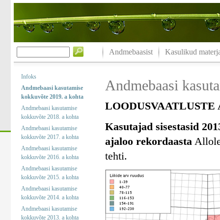
Andmebaasist
Kasulikud materja
Infoks
Andmebaasi kasuta
Andmebaasi kasutamise
kokkuvõte 2019. a kohta
LOODUSVAATLUSTE A
Andmebaasi kasutamise
kokkuvõte 2018. a kohta
Kasutajad sisestasid 201
Andmebaasi kasutamise
kokkuvõte 2017. a kohta
ajaloo rekordaasta
Allole
Andmebaasi kasutamise
tehti.
kokkuvõte 2016. a kohta
Andmebaasi kasutamise
kokkuvõte 2015. a kohta
Andmebaasi kasutamise
kokkuvõte 2014. a kohta
Andmebaasi kasutamise
kokkuvõte 2013. a kohta