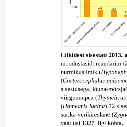
Liikidest sisestati 2013. 
moodustasid: mandariin-tä
nurmikusilmik (
Hyponephe
(
Carterocephalus palaem
sisestusega, lõuna-mõrsja
viirgpunnpea (
Thymelicus 
(
Hamearis lucina
) 72 sis
sarika-verikireslane (
Zyga
vaatlusi 1327 liigi kohta.