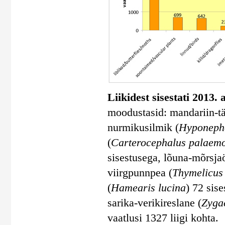
Liikidest sisestati 2013. 
moodustasid: mandariin-tä
nurmikusilmik (
Hyponephe
(
Carterocephalus palaem
sisestusega, lõuna-mõrsja
viirgpunnpea (
Thymelicus 
(
Hamearis lucina
) 72 sis
sarika-verikireslane (
Zyga
vaatlusi 1327 liigi kohta.