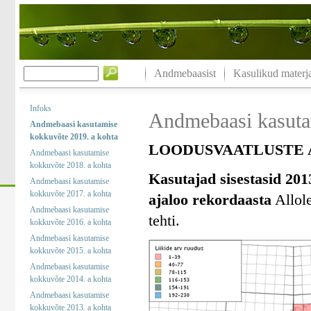
Andmebaasist
Kasulikud materja
Infoks
Andmebaasi kasuta
Andmebaasi kasutamise
kokkuvõte 2019. a kohta
LOODUSVAATLUSTE A
Andmebaasi kasutamise
kokkuvõte 2018. a kohta
Kasutajad sisestasid 201
Andmebaasi kasutamise
kokkuvõte 2017. a kohta
ajaloo rekordaasta
Allole
Andmebaasi kasutamise
tehti.
kokkuvõte 2016. a kohta
Andmebaasi kasutamise
kokkuvõte 2015. a kohta
Andmebaasi kasutamise
kokkuvõte 2014. a kohta
Andmebaasi kasutamise
kokkuvõte 2013. a kohta