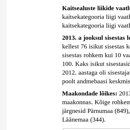
Kaitsealuste liikide vaatlu
kaitsekategooria liigi vaatl
kaitsekategooria liigi vaatl
2013. a jooksul sisestas 
kellest 76 isikut sisestas
sisestas rohkem kui 10 vaa
100. Kaks isikut sisestasi
2012. aastaga oli sisestaj
poolt andmebaasi keskmise
Maakondade lõikes:
2013
maakonnas. Kõige rohkem s
järgnesid Pärnumaa (849)
Läänemaa (344).