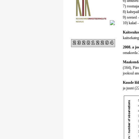
6) limused 
7) roomajad
8) kahepaik
9) seened -
10) kalad -
Kaitsealust
kaitsekatego
232812294
2008. a jo
omakorda 2
Maakonda
(164), Pär
jooksul and
Kuude lõik
ja juuni (2