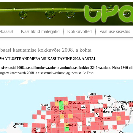
aasist
Kasulikud materjalid
Kokkuvõtted
Vaatluse sisestus
aasi kasutamise kokkuvõte 2008. a kohta
VAATLUSTE ANDMEBAASI KASUTAMINE 2008. AASTAL
sisestasid 2008. aastal loodusvaatluste andmebaasi kokku 2245 vaatlust. Neist 1860 oli 
rgnev kaart näitab 2008. a sisestatud vaatluste jagunemist üle Eesti.