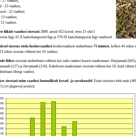
- 27 vaatlust,
 - 23 vaatlust,
sed - 22 vaatlust,
 13 vaatlust,
 12 vaatlust.
e liikide vaatlusi sisestati
2008. aastal 452 korral, neist 21 olid I
oria liigi, 61 II kaitsekategooria liigi ja 370 III kaitsekategooria liigi vaatlused.
oksul sisestas enda loodusvaatlusi
loodusvaatluste andmebaasi
71 inimest
, kellest 44 isikut
3 isikut sisestas rohkem kui 10 vaatlust.
de lõikes
sisestati andmebaasi rohkem kui sada vaatlust kuuest maakonnast: Harjumaalt (645)
numaalt (127) ja Järvamaalt (116). Kaheksast maakonnast sisestati rohkem kui 10, kuid vähem ku
mebaasi ühtegi vaatlust.
es sisestati enim vaatlusi loomulikult kevad- ja suvekuudel
. Enim sisestusi tehti mais (469
21) (vt järgnevat joonist).