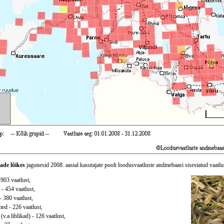
ade lõikes
jagunesid 2008. aastal kasutajate poolt loodusvaatluste andmebaasi sisestatud vaatlu
 903 vaatlust,
 - 454 vaatlust,
- 380 vaatlust,
ed - 226 vaatlust,
(v.a liblikad) - 126 vaatlust,