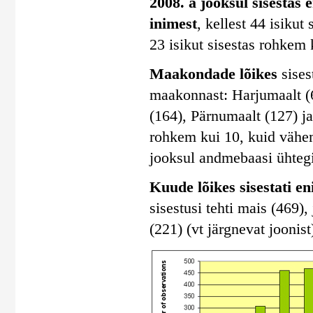
2008. a jooksul sisestas 
inimest
, kellest 44 isiku
23 isikut sisestas rohkem 
Maakondade lõikes
sises
maakonnast: Harjumaalt (
(164), Pärnumaalt (127) j
rohkem kui 10, kuid vähem
jooksul andmebaasi ühtegi
Kuude lõikes sisestati e
sisestusi tehti mais (469), 
(221) (vt järgnevat joonist