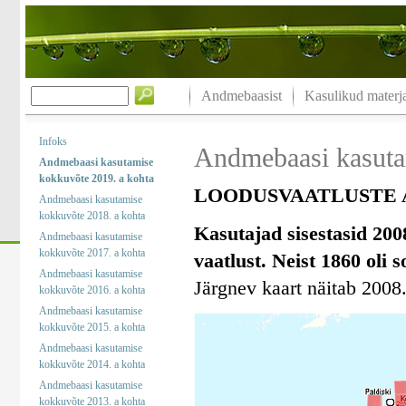
Andmebaasist
Kasulikud materja
Infoks
Andmebaasi kasuta
Andmebaasi kasutamise
kokkuvõte 2019. a kohta
LOODUSVAATLUSTE A
Andmebaasi kasutamise
kokkuvõte 2018. a kohta
Kasutajad sisestasid 200
Andmebaasi kasutamise
kokkuvõte 2017. a kohta
vaatlust. Neist 1860 oli 
Andmebaasi kasutamise
Järgnev kaart näitab 2008.
kokkuvõte 2016. a kohta
Andmebaasi kasutamise
kokkuvõte 2015. a kohta
Andmebaasi kasutamise
kokkuvõte 2014. a kohta
Andmebaasi kasutamise
kokkuvõte 2013. a kohta