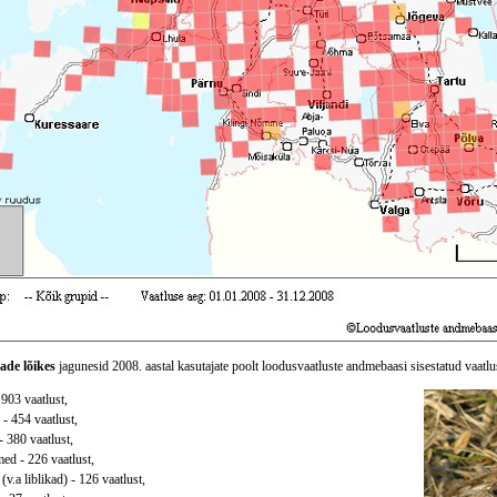
ade lõikes
jagunesid 2008. aastal kasutajate poolt loodusvaatluste andmebaasi sisestatud vaatlu
 903 vaatlust,
 - 454 vaatlust,
- 380 vaatlust,
ed - 226 vaatlust,
(v.a liblikad) - 126 vaatlust,