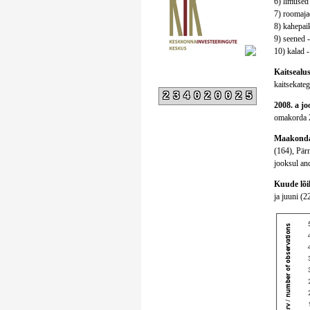
6) limused 
7) roomajad
8) kahepaik
9) seened -
10) kalad -
Kaitsealust
kaitsekatego
234020025
2008. a jo
omakorda 2
Maakonda
(164), Pär
jooksul and
Kuude lõik
ja juuni (2