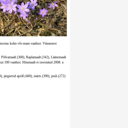
 sisestas kolm või enam vaatlust. Viimastest
, Põlvamaalt (368), Raplamaalt (342), Läänemaalt
i 100 vaatlust. Hiiumaalt ei sisestatud 2008. a
), järgnesid aprill (460), märts (390), juuli (272)