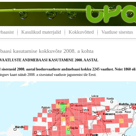
aasist
Kasulikud materjalid
Kokkuvõtted
Vaatluse sisestus
aasi kasutamise kokkuvõte 2008. a kohta
VAATLUSTE ANDMEBAASI KASUTAMINE 2008. AASTAL
sisestasid 2008. aastal loodusvaatluste andmebaasi kokku 2245 vaatlust. Neist 1860 oli 
rgnev kaart näitab 2008. a sisestatud vaatluste jagunemist üle Eesti.