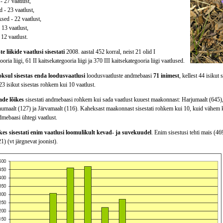
- 27 vaatlust,
 - 23 vaatlust,
sed - 22 vaatlust,
 13 vaatlust,
 12 vaatlust.
e liikide vaatlusi sisestati
2008. aastal 452 korral, neist 21 olid I
oria liigi, 61 II kaitsekategooria liigi ja 370 III kaitsekategooria liigi vaatlused.
oksul sisestas enda loodusvaatlusi
loodusvaatluste andmebaasi
71 inimest
, kellest 44 isikut
3 isikut sisestas rohkem kui 10 vaatlust.
de lõikes
sisestati andmebaasi rohkem kui sada vaatlust kuuest maakonnast: Harjumaalt (645)
numaalt (127) ja Järvamaalt (116). Kaheksast maakonnast sisestati rohkem kui 10, kuid vähem ku
mebaasi ühtegi vaatlust.
es sisestati enim vaatlusi loomulikult kevad- ja suvekuudel
. Enim sisestusi tehti mais (469
21) (vt järgnevat joonist).