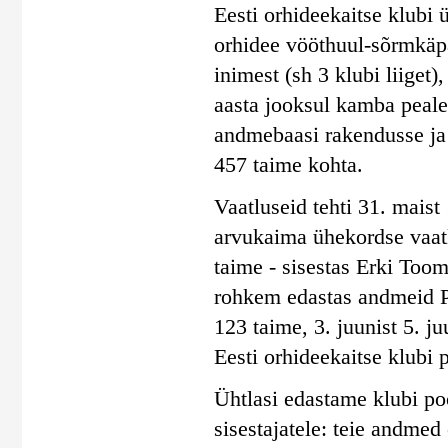
Eesti orhideekaitse klubi 
orhidee vööthuul-sõrmkäpa
inimest (sh 3 klubi liiget)
aasta jooksul kamba peal
andmebaasi rakendusse ja
457 taime kohta.
Vaatluseid tehti 31. maist 
arvukaima ühekordse vaatl
taime - sisestas Erki Toom
rohkem edastas andmeid Pil
123 taime, 3. juunist 5. j
Eesti orhideekaitse klubi 
Ühtlasi edastame klubi poo
sisestajatele: teie andmed 