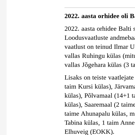
2022. aasta orhidee oli 
2022. aasta orhidee Balti 
Loodusvaatluste andmebaas
vaatlust on teinud Ilmar
vallas Ruhingu külas (mit
vallas Jõgehara külas (3 t
Lisaks on teiste vaatleja
taim Kursi külas), Järvam
külas), Põlvamaal (14+1 t
külas), Saaremaal (2 taim
taime Ahunapalu külas, m
Tabina külas, 1 taim Anne
Elhuveig (EOKK).