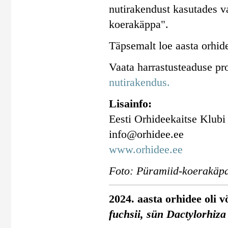
nutirakendust kasutades va
koerakäppa".
Täpsemalt loe aasta orhid
Vaata harrastusteaduse pr
nutirakendus.
Lisainfo:
Eesti Orhideekaitse Klubi
info@orhidee.ee
www.orhidee.ee
Foto: Püramiid-koerakäpa
2024. aasta orhidee oli 
fuchsii, sün Dactylorhiza