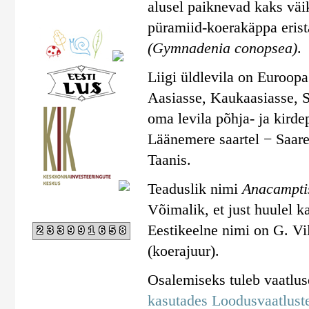
alusel paiknevad kaks väi
püramiid-koerakäppa erist
(Gymnadenia conopsea)
.
Liigi üldlevila on Euroop
Aasiasse, Kaukaasiasse, Sü
oma levila põhja- ja kirde
Läänemere saartel − Saare
Taanis.
Teaduslik nimi
Anacampti
Võimalik, et just huulel k
Eestikeelne nimi on G. Vi
233991658
(koerajuur).
Osalemiseks tuleb vaatlu
kasutades Loodusvaatluste