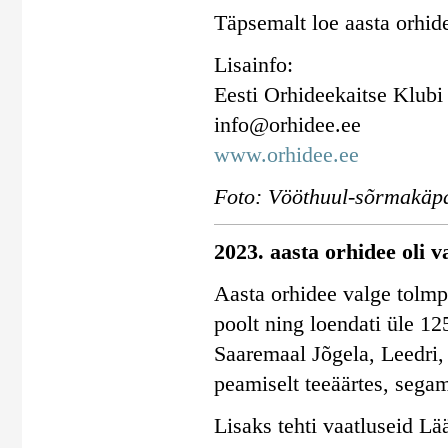
Täpsemalt loe aasta orhid
Lisainfo:
Eesti Orhideekaitse Klubi
info@orhidee.ee
www.orhidee.ee
Foto: Vööthuul-sõrmakäpa
2023. aasta orhidee oli v
Aasta orhidee valge tolmpe
poolt ning loendati üle 12
Saaremaal Jõgela, Leedri,
peamiselt teeäärtes, segam
Lisaks tehti vaatluseid Lä