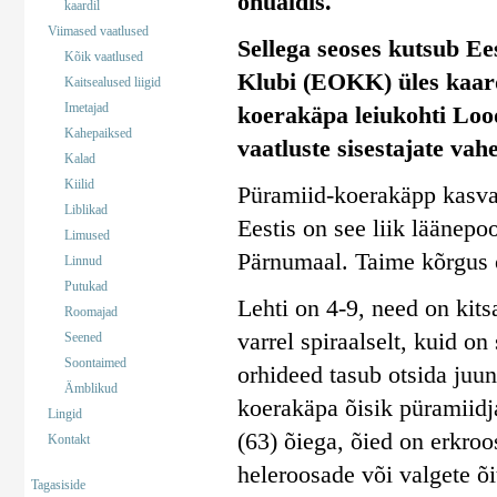
ohualdis.
kaardil
Viimased vaatlused
Sellega seoses kutsub Ee
Kõik vaatlused
Klubi (EOKK) üles kaar
Kaitsealused liigid
Imetajad
koerakäpa leiukohti Lood
Kahepaiksed
vaatluste sisestajate vahe
Kalad
Kiilid
Püramiid-koerakäpp kasvab 
Liblikad
Eestis on see liik läänepoo
Limused
Pärnumaal. Taime kõrgus 
Linnud
Putukad
Lehti on 4-9, need on kits
Roomajad
varrel spiraalselt, kuid o
Seened
Soontaimed
orhideed tasub otsida juun
Ämblikud
koerakäpa õisik püramiidja
Lingid
(63) õiega, õied on erkro
Kontakt
heleroosade või valgete õ
Tagasiside