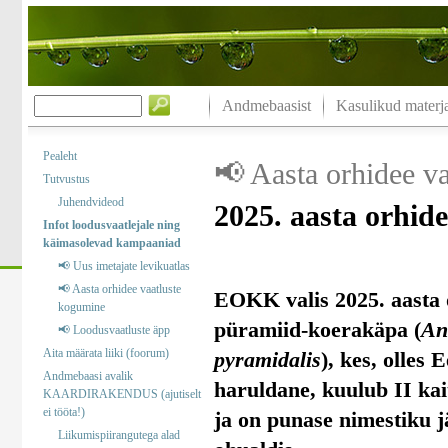
Andmebaasist
Kasulikud materja
Pealeht
📢 Aasta orhidee v
Tutvustus
Juhendvideod
2025. aasta orhid
Infot loodusvaatlejale ning
käimasolevad kampaaniad
📢 Uus imetajate levikuatlas
📢 Aasta orhidee vaatluste
EOKK valis 2025. aasta 
kogumine
püramiid-koerakäpa (
An
📢 Loodusvaatluste äpp
Aita määrata liiki (foorum)
pyramidalis
), kes, olles 
Andmebaasi avalik
haruldane, kuulub II kai
KAARDIRAKENDUS (ajutiselt
ei tööta!)
ja on punase nimestiku j
Liikumispiirangutega alad