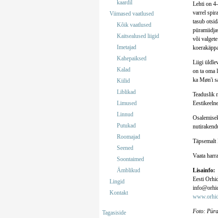
kaardil
Lehti on 4-
varrel spir
Viimased vaatlused
tasub otsid
Kõik vaatlused
püramiidjas
Kaitsealused liigid
või valget
Imetajad
koerakäppa 
Kahepaiksed
Liigi üldl
Kalad
on ta oma l
ka Møn'i sa
Kiilid
Liblikad
Teaduslik 
Limused
Eestikeelne
Linnud
Osalemisek
Putukad
nutirakendu
Roomajad
Täpsemalt 
Seened
Vaata harr
Soontaimed
Ämblikud
Lisainfo:
Eesti Orhi
Lingid
info@orhid
Kontakt
www.orhid
Foto: Püra
Tagasiside