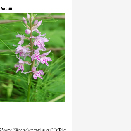
 fuchsii
)
125 taime. Kõige rohkem vaatlusi tegi Pille Teller,