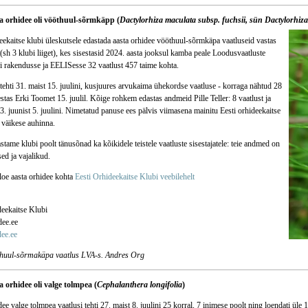
ta orhidee oli vööthuul-sõrmkäpp (
Dactylorhiza maculata subsp. fuchsii, sün Dactylorhiza
eekaitse klubi üleskutsele edastada aasta orhidee vööthuul-sõrmkäpa vaatluseid vastas
(sh 3 klubi liiget), kes sisestasid 2024. aasta jooksul kamba peale Loodusvaatluste
 rakendusse ja EELISesse 32 vaatlust 457 taime kohta.
tehti 31. maist 15. juulini, kusjuures arvukaima ühekordse vaatluse - korraga nähtud 28
estas Erki Toomet 15. juulil. Kõige rohkem edastas andmeid Pille Teller: 8 vaatlust ja
3. juunist 5. juulini. Nimetatud panuse ees pälvis viimasena mainitu Eesti orhideekaitse
 väikese auhinna.
stame klubi poolt tänusõnad ka kõikidele teistele vaatluste sisestajatele: teie andmed on
sed ja vajalikud.
loe aasta orhidee kohta
Eesti Orhideekaitse Klubi veebilehelt
deekaitse Klubi
ee.ee
ee.ee
huul-sõrmakäpa vaatlus LVA-s. Andres Org
a orhidee oli valge tolmpea (
Cephalanthera longifolia
)
ee valge tolmpea vaatlusi tehti 27. maist 8. juulini 25 korral, 7 inimese poolt ning loendati üle 