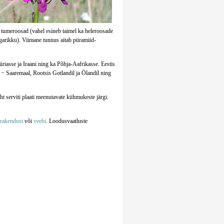
i tumeroosad (vahel esineb taimel ka heleroosade
garikku). Viimane tunnus aitab püramiid-
iasse ja Iraani ning ka Põhja-Aafrikasse. Eestis
 − Saaremaal, Rootsis Gotlandil ja Ölandil ning
t serviti plaati meenutavate kühmukeste järgi.
irakendust
või
veebi
. Loodusvaatluste