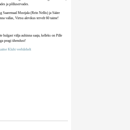
des ja põlluservades.
ng Saaremaal Mustjala (Rein Nellis) ja Sääre
na vallas, Virtsu alevikus tervelt 60 taime!
e hulgast välja auhinna saaja, kelleks on Pille
aga peagi ühendust!
aitse Klubi veebilehelt