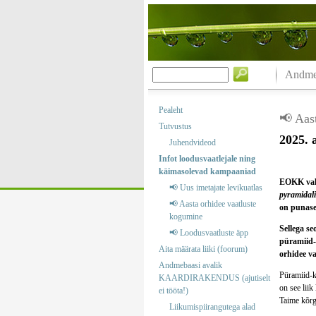
Andmeb
Pealeht
📢 Aas
Tutvustus
2025. 
Juhendvideod
Infot loodusvaatlejale ning
käimasolevad kampaaniad
EOKK vali
📢 Uus imetajate levikuatlas
pyramidali
📢 Aasta orhidee vaatluste
on punase 
kogumine
Sellega s
📢 Loodusvaatluste äpp
püramiid-
Aita määrata liiki (foorum)
orhidee va
Andmebaasi avalik
Püramiid-ko
KAARDIRAKENDUS (ajutiselt
on see liik
ei tööta!)
Taime kõrg
Liikumispiirangutega alad