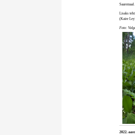
Saaremaal 
Lisaks teht
(Kaire Ley)
Foto: Valg
2022. aast