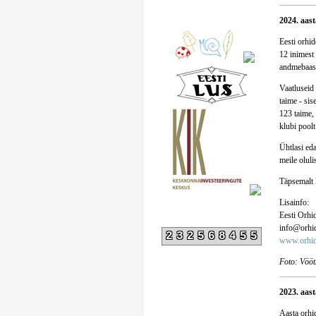
2024. aas
Eesti orhid
12 inimest 
andmebaasi
Vaatluseid 
taime - sis
123 taime, 
klubi poolt
Ühtlasi eda
meile oluli
Täpsemalt 
Lisainfo:
Eesti Orhi
info@orhid
232568455
www.orhid
Foto: Vööt
2023. aast
Aasta orhid