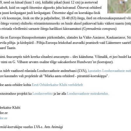
9, need on kitsad (kuni 1 cm), küllaltki pikad (kuni 12 cm) ja asetsevad
aalselt, kuid on sageli õitsemise alguseks juba kuivanud. Õitsevat orhideed
a juuni keskpaigast juuli keskpaigani. Õitsemise algul on koerakäpa õisik
 või koonusjas, õisik on tihe ja paljuõieline, 18-48 (63) õiega, õied on erkroosakaspunased võ
e õitega vorme) oluliseks eristamistunnuseks on huule alusel paiknevad kaks väikest naastu (mü
eristada võrdlemisi sarnaste õitega harilikust käoraamatust
(Gymnadenia conopsea)
.
evila on Euroopa lõunapoolsemates piirkondades, ulatudes ka Väike-Aasiasse, Kaukaasiasse, Süür
evila põhja- ja kirdepiiril - Põhja-Euroopa leiukohad asuvadki peamiselt vaid Läänemere saartel
arel Taanis.
nimi
Anacamptis
tuleb kreeka sõnadest
anacampto
– üles käänduma. Võimalik, et just huulel kah
 nimi on G. Vilbaste arvates osaline tõlge saksakeelsest Hundwurz´ist (koerajuur).
s tuleb vaatlused edastada Loodusvaatluste andmebaasi (LVA),
kasutades Loodusvaatluste nut
st kasutades vali projektide alt "Märka aasta orhideed - püramiid-koerakäppa".
loe aasta orhidee kohta
Eesti Orhideekaitse Klubi veebilehelt
astusteaduse projekti ka
Loodusveebist
ja lae alla
Loodusvaatluste nutirakendus.
deekaitse Klubi
ee.ee
ee.ee
miid-koerakäpa vaatlus LVA-s. Ants Animägi