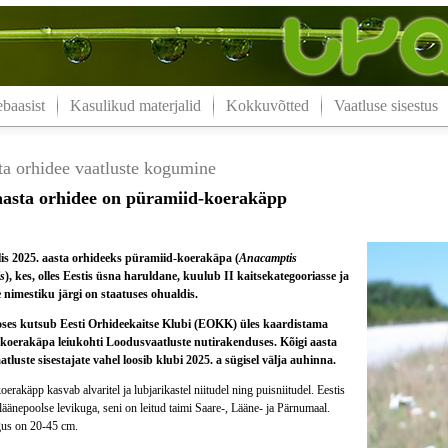
aasist
Kasulikud materjalid
Kokkuvõtted
Vaatluse sisestus
ta orhidee vaatluste kogumine
aasta orhidee on püramiid-koerakäpp
s 2025. aasta orhideeks püramiid-koerakäpa (
Anacamptis
s
), kes, olles Eestis üsna haruldane, kuulub II kaitsekategooriasse ja
nimestiku järgi on staatuses ohualdis.
eoses kutsub Eesti Orhideekaitse Klubi (EOKK) üles kaardistama
koerakäpa leiukohti Loodusvaatluste nutirakenduses. Kõigi aasta
atluste sisestajate vahel loosib klubi 2025. a sügisel välja auhinna.
erakäpp kasvab alvaritel ja lubjarikastel niitudel ning puisniitudel. Eestis
 läänepoolse levikuga, seni on leitud taimi Saare-, Lääne- ja Pärnumaal.
us on 20-45 cm.