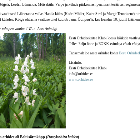
Jõgela, Leedri, Lümanda, Mõisaküla, Varpe ja külade piirkonnas, peamiselt teeäärtes, segametsa
i vaatluseid Lääneranna vallas Hanila külas (Kadri Möller, Kaire Sirel ja Margit Tennokene) ni
 külades. Kõige ohtrama vaatluse tiitel kuulub Janar Õunpuu'le, kes loendas 10. juunil Lääneran
e tolmpea vaatlus LVA-s. Ants Animägi.
Eesti Orhideekaitse Klubi loosis kõikide vaatlejat
Teller. Palju õnne ja EOKK esindaja võtab võitj
Täpsemalt loe aasta orhidee kohta
Eesti Orhideek
Lisainfo:
Eesti Orhideekaitse Klubi
info@orhidee.ee
www.orhidee.ee
a orhidee oli Balti sõrmkäpp (
Dactylorhiza baltica
)