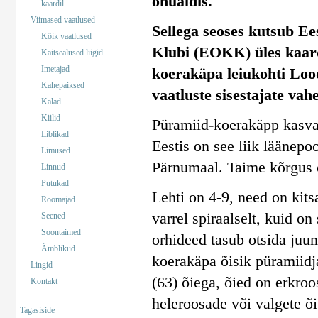
ohualdis.
kaardil
Viimased vaatlused
Sellega seoses kutsub Ee
Kõik vaatlused
Klubi (EOKK) üles kaar
Kaitsealused liigid
Imetajad
koerakäpa leiukohti Lood
Kahepaiksed
vaatluste sisestajate vahe
Kalad
Kiilid
Püramiid-koerakäpp kasvab 
Liblikad
Eestis on see liik läänepoo
Limused
Pärnumaal. Taime kõrgus 
Linnud
Putukad
Lehti on 4-9, need on kits
Roomajad
varrel spiraalselt, kuid o
Seened
Soontaimed
orhideed tasub otsida juun
Ämblikud
koerakäpa õisik püramiidja
Lingid
(63) õiega, õied on erkro
Kontakt
heleroosade või valgete õ
Tagasiside