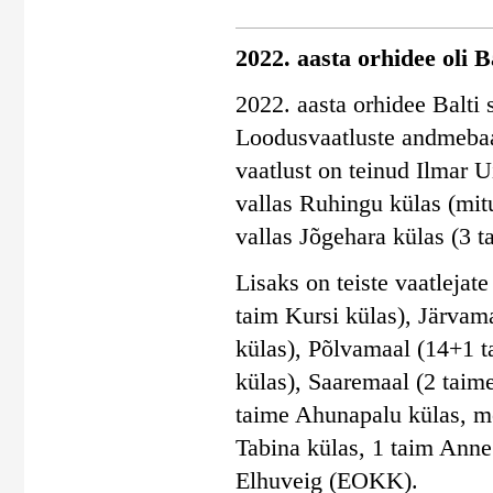
2022. aasta orhidee oli 
2022. aasta orhidee Balti 
Loodusvaatluste andmebaas
vaatlust on teinud Ilmar
vallas Ruhingu külas (mit
vallas Jõgehara külas (3 t
Lisaks on teiste vaatleja
taim Kursi külas), Järvam
külas), Põlvamaal (14+1 t
külas), Saaremaal (2 taim
taime Ahunapalu külas, m
Tabina külas, 1 taim Anne
Elhuveig (EOKK).