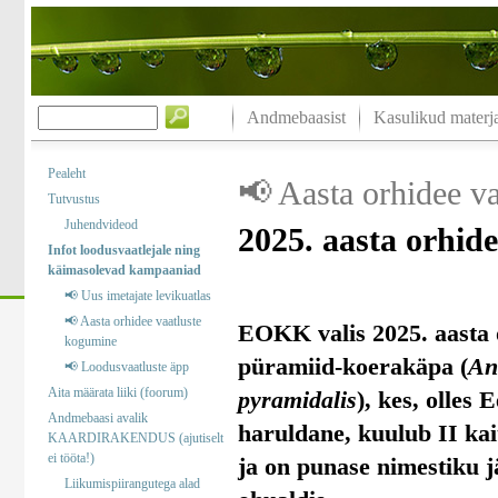
Andmebaasist
Kasulikud materja
Pealeht
📢 Aasta orhidee v
Tutvustus
Juhendvideod
2025. aasta orhid
Infot loodusvaatlejale ning
käimasolevad kampaaniad
📢 Uus imetajate levikuatlas
📢 Aasta orhidee vaatluste
EOKK valis 2025. aasta 
kogumine
püramiid-koerakäpa (
An
📢 Loodusvaatluste äpp
Aita määrata liiki (foorum)
pyramidalis
), kes, olles 
Andmebaasi avalik
haruldane, kuulub II kai
KAARDIRAKENDUS (ajutiselt
ei tööta!)
ja on punase nimestiku j
Liikumispiirangutega alad