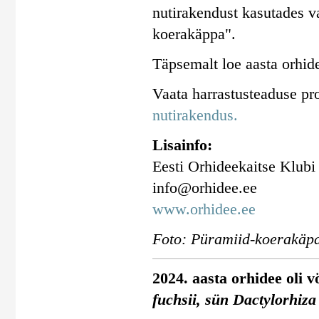
nutirakendust kasutades va
koerakäppa".
Täpsemalt loe aasta orhid
Vaata harrastusteaduse pr
nutirakendus.
Lisainfo:
Eesti Orhideekaitse Klubi
info@orhidee.ee
www.orhidee.ee
Foto: Püramiid-koerakäpa
2024. aasta orhidee oli 
fuchsii, sün Dactylorhiza