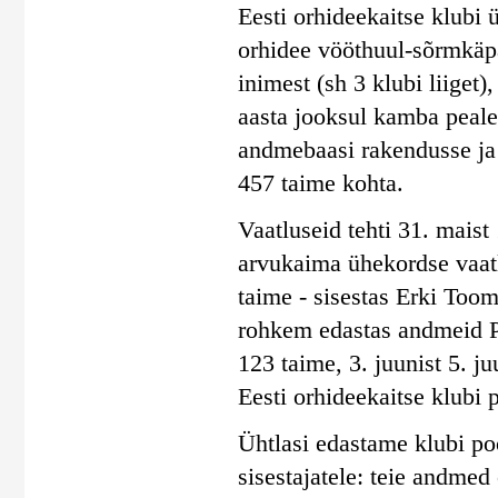
Eesti orhideekaitse klubi 
orhidee vööthuul-sõrmkäpa
inimest (sh 3 klubi liiget)
aasta jooksul kamba peal
andmebaasi rakendusse ja
457 taime kohta.
Vaatluseid tehti 31. maist 
arvukaima ühekordse vaatl
taime - sisestas Erki Toom
rohkem edastas andmeid Pil
123 taime, 3. juunist 5. j
Eesti orhideekaitse klubi 
Ühtlasi edastame klubi poo
sisestajatele: teie andmed 