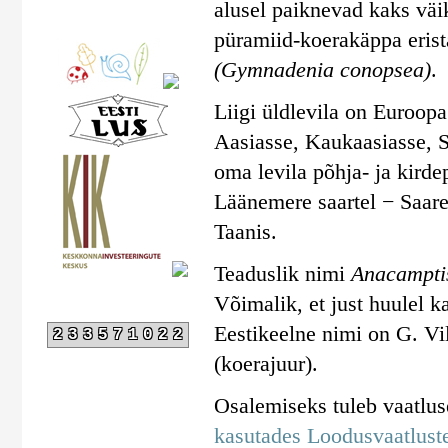
alusel paiknevad kaks väi
püramiid-koerakäppa erist
(Gymnadenia conopsea)
.
Liigi üldlevila on Euroop
Aasiasse, Kaukaasiasse, Sü
oma levila põhja- ja kirde
Läänemere saartel − Saare
Taanis.
Teaduslik nimi
Anacampti
Võimalik, et just huulel k
Eestikeelne nimi on G. Vi
233571022
(koerajuur).
Osalemiseks tuleb vaatlu
kasutades Loodusvaatluste