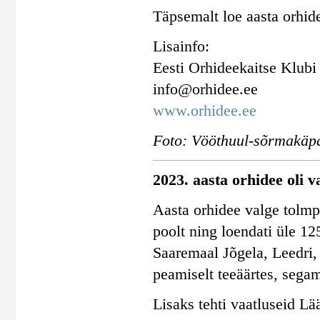
Täpsemalt loe aasta orhid
Lisainfo:
Eesti Orhideekaitse Klubi
info@orhidee.ee
www.orhidee.ee
Foto: Vööthuul-sõrmakäpa
2023. aasta orhidee oli v
Aasta orhidee valge tolmpe
poolt ning loendati üle 12
Saaremaal Jõgela, Leedri,
peamiselt teeäärtes, segam
Lisaks tehti vaatluseid Lä