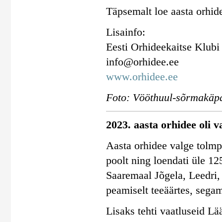
Täpsemalt loe aasta orhid
Lisainfo:
Eesti Orhideekaitse Klubi
info@orhidee.ee
www.orhidee.ee
Foto: Vööthuul-sõrmakäpa
2023. aasta orhidee oli v
Aasta orhidee valge tolmpe
poolt ning loendati üle 12
Saaremaal Jõgela, Leedri,
peamiselt teeäärtes, segam
Lisaks tehti vaatluseid Lä