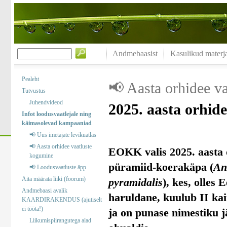
Andmebaasist
Kasulikud materja
Pealeht
📢 Aasta orhidee v
Tutvustus
Juhendvideod
2025. aasta orhid
Infot loodusvaatlejale ning
käimasolevad kampaaniad
📢 Uus imetajate levikuatlas
📢 Aasta orhidee vaatluste
EOKK valis 2025. aasta 
kogumine
püramiid-koerakäpa (
An
📢 Loodusvaatluste äpp
Aita määrata liiki (foorum)
pyramidalis
), kes, olles 
Andmebaasi avalik
haruldane, kuulub II kai
KAARDIRAKENDUS (ajutiselt
ei tööta!)
ja on punase nimestiku j
Liikumispiirangutega alad