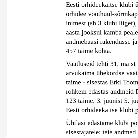
Eesti orhideekaitse klubi 
orhidee vööthuul-sõrmkäpa
inimest (sh 3 klubi liiget)
aasta jooksul kamba peal
andmebaasi rakendusse ja
457 taime kohta.
Vaatluseid tehti 31. maist 
arvukaima ühekordse vaatl
taime - sisestas Erki Toom
rohkem edastas andmeid Pil
123 taime, 3. juunist 5. j
Eesti orhideekaitse klubi 
Ühtlasi edastame klubi poo
sisestajatele: teie andmed 