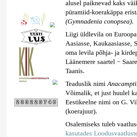
alusel paiknevad kaks väi
püramiid-koerakäppa erist
(Gymnadenia conopsea)
.
Liigi üldlevila on Euroop
Aasiasse, Kaukaasiasse, Sü
oma levila põhja- ja kirde
Läänemere saartel − Saare
Taanis.
Teaduslik nimi
Anacampti
Võimalik, et just huulel k
Eestikeelne nimi on G. Vi
233223740
(koerajuur).
Osalemiseks tuleb vaatlu
kasutades Loodusvaatluste