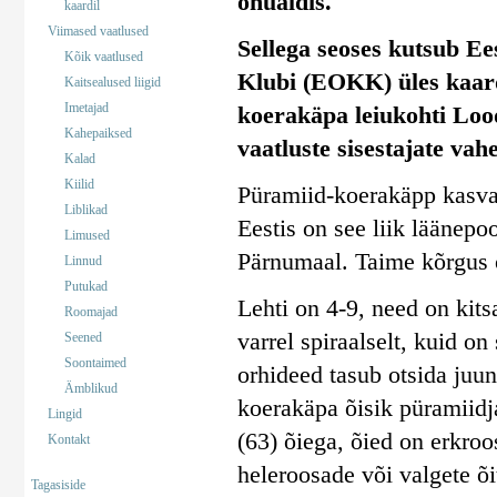
ohualdis.
kaardil
Viimased vaatlused
Sellega seoses kutsub Ee
Kõik vaatlused
Klubi (EOKK) üles kaar
Kaitsealused liigid
Imetajad
koerakäpa leiukohti Lood
Kahepaiksed
vaatluste sisestajate vahe
Kalad
Kiilid
Püramiid-koerakäpp kasvab 
Liblikad
Eestis on see liik läänepoo
Limused
Pärnumaal. Taime kõrgus 
Linnud
Putukad
Lehti on 4-9, need on kits
Roomajad
varrel spiraalselt, kuid o
Seened
Soontaimed
orhideed tasub otsida juun
Ämblikud
koerakäpa õisik püramiidja
Lingid
(63) õiega, õied on erkro
Kontakt
heleroosade või valgete õ
Tagasiside