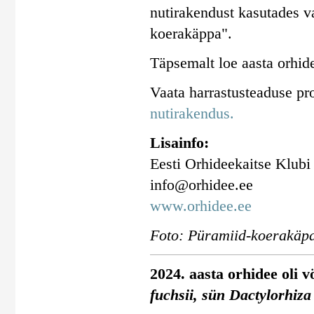
nutirakendust kasutades va
koerakäppa".
Täpsemalt loe aasta orhid
Vaata harrastusteaduse pr
nutirakendus.
Lisainfo:
Eesti Orhideekaitse Klubi
info@orhidee.ee
www.orhidee.ee
Foto: Püramiid-koerakäpa
2024. aasta orhidee oli 
fuchsii, sün Dactylorhiza