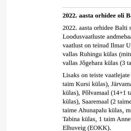
2022. aasta orhidee oli 
2022. aasta orhidee Balti 
Loodusvaatluste andmebaas
vaatlust on teinud Ilmar
vallas Ruhingu külas (mit
vallas Jõgehara külas (3 t
Lisaks on teiste vaatleja
taim Kursi külas), Järvam
külas), Põlvamaal (14+1 t
külas), Saaremaal (2 taim
taime Ahunapalu külas, m
Tabina külas, 1 taim Anne
Elhuveig (EOKK).