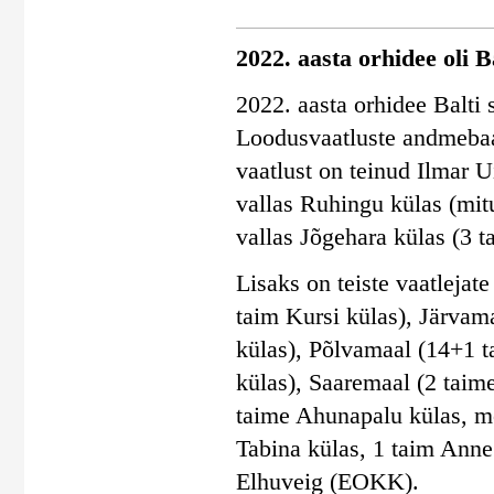
2022. aasta orhidee oli 
2022. aasta orhidee Balti 
Loodusvaatluste andmebaas
vaatlust on teinud Ilmar
vallas Ruhingu külas (mit
vallas Jõgehara külas (3 t
Lisaks on teiste vaatleja
taim Kursi külas), Järvam
külas), Põlvamaal (14+1 t
külas), Saaremaal (2 taim
taime Ahunapalu külas, m
Tabina külas, 1 taim Anne
Elhuveig (EOKK).