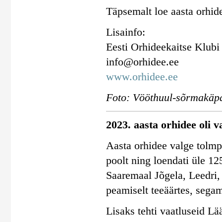
Täpsemalt loe aasta orhid
Lisainfo:
Eesti Orhideekaitse Klubi
info@orhidee.ee
www.orhidee.ee
Foto: Vööthuul-sõrmakäpa
2023. aasta orhidee oli v
Aasta orhidee valge tolmpe
poolt ning loendati üle 12
Saaremaal Jõgela, Leedri,
peamiselt teeäärtes, segam
Lisaks tehti vaatluseid Lä