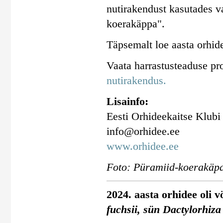
nutirakendust kasutades va
koerakäppa".
Täpsemalt loe aasta orhid
Vaata harrastusteaduse pr
nutirakendus.
Lisainfo:
Eesti Orhideekaitse Klubi
info@orhidee.ee
www.orhidee.ee
Foto: Püramiid-koerakäpa
2024. aasta orhidee oli 
fuchsii, sün Dactylorhiza