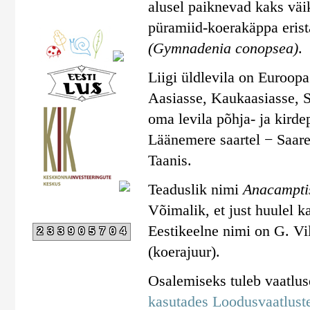
alusel paiknevad kaks väi
püramiid-koerakäppa erist
(Gymnadenia conopsea)
.
Liigi üldlevila on Euroop
Aasiasse, Kaukaasiasse, Sü
oma levila põhja- ja kirde
Läänemere saartel − Saare
Taanis.
Teaduslik nimi
Anacampti
Võimalik, et just huulel k
Eestikeelne nimi on G. Vi
233905704
(koerajuur).
Osalemiseks tuleb vaatlu
kasutades Loodusvaatluste