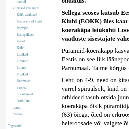
ohualdis.
kaardil
Viimased vaatlused
Sellega seoses kutsub Ee
Kõik vaatlused
Klubi (EOKK) üles kaar
Kaitsealused liigid
Imetajad
koerakäpa leiukohti Lood
Kahepaiksed
vaatluste sisestajate vahe
Kalad
Kiilid
Püramiid-koerakäpp kasvab 
Liblikad
Eestis on see liik läänepoo
Limused
Pärnumaal. Taime kõrgus 
Linnud
Putukad
Lehti on 4-9, need on kits
Roomajad
varrel spiraalselt, kuid o
Seened
Soontaimed
orhideed tasub otsida juun
Ämblikud
koerakäpa õisik püramiidja
Lingid
(63) õiega, õied on erkro
Kontakt
heleroosade või valgete õ
Tagasiside