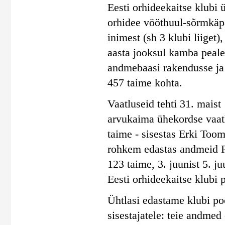
Eesti orhideekaitse klubi 
orhidee vööthuul-sõrmkäpa
inimest (sh 3 klubi liiget)
aasta jooksul kamba peal
andmebaasi rakendusse ja
457 taime kohta.
Vaatluseid tehti 31. maist 
arvukaima ühekordse vaatl
taime - sisestas Erki Toom
rohkem edastas andmeid Pil
123 taime, 3. juunist 5. j
Eesti orhideekaitse klubi 
Ühtlasi edastame klubi poo
sisestajatele: teie andmed 