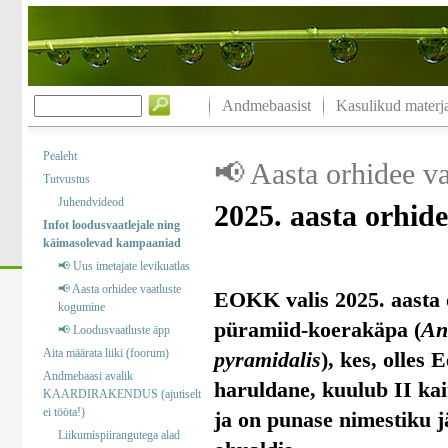
Andmebaasist
Kasulikud materja
Pealeht
📢 Aasta orhidee v
Tutvustus
Juhendvideod
2025. aasta orhid
Infot loodusvaatlejale ning
käimasolevad kampaaniad
📢 Uus imetajate levikuatlas
📢 Aasta orhidee vaatluste
EOKK valis 2025. aasta 
kogumine
püramiid-koerakäpa (
An
📢 Loodusvaatluste äpp
Aita määrata liiki (foorum)
pyramidalis
), kes, olles 
Andmebaasi avalik
haruldane, kuulub II kai
KAARDIRAKENDUS (ajutiselt
ei tööta!)
ja on punase nimestiku j
Liikumispiirangutega alad