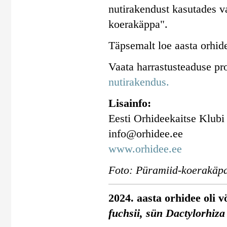
nutirakendust kasutades va
koerakäppa".
Täpsemalt loe aasta orhid
Vaata harrastusteaduse pr
nutirakendus.
Lisainfo:
Eesti Orhideekaitse Klubi
info@orhidee.ee
www.orhidee.ee
Foto: Püramiid-koerakäpa
2024. aasta orhidee oli 
fuchsii, sün Dactylorhiza