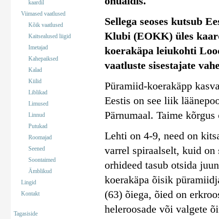
ohualdis.
kaardil
Viimased vaatlused
Sellega seoses kutsub Ee
Kõik vaatlused
Klubi (EOKK) üles kaar
Kaitsealused liigid
Imetajad
koerakäpa leiukohti Lood
Kahepaiksed
vaatluste sisestajate vahe
Kalad
Kiilid
Püramiid-koerakäpp kasvab 
Liblikad
Eestis on see liik läänepoo
Limused
Pärnumaal. Taime kõrgus 
Linnud
Putukad
Lehti on 4-9, need on kits
Roomajad
varrel spiraalselt, kuid o
Seened
Soontaimed
orhideed tasub otsida juun
Ämblikud
koerakäpa õisik püramiidja
Lingid
(63) õiega, õied on erkro
Kontakt
heleroosade või valgete õ
Tagasiside