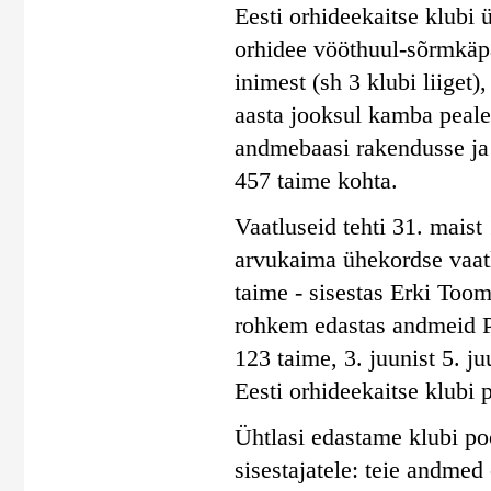
Eesti orhideekaitse klubi 
orhidee vööthuul-sõrmkäpa
inimest (sh 3 klubi liiget)
aasta jooksul kamba peal
andmebaasi rakendusse ja
457 taime kohta.
Vaatluseid tehti 31. maist 
arvukaima ühekordse vaatl
taime - sisestas Erki Toom
rohkem edastas andmeid Pil
123 taime, 3. juunist 5. j
Eesti orhideekaitse klubi 
Ühtlasi edastame klubi poo
sisestajatele: teie andmed 