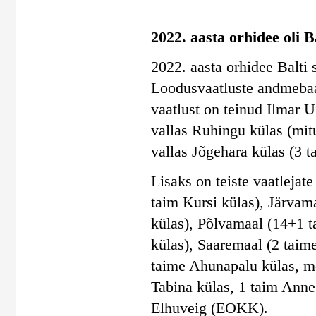
2022. aasta orhidee oli 
2022. aasta orhidee Balti 
Loodusvaatluste andmebaas
vaatlust on teinud Ilmar
vallas Ruhingu külas (mit
vallas Jõgehara külas (3 t
Lisaks on teiste vaatleja
taim Kursi külas), Järvam
külas), Põlvamaal (14+1 t
külas), Saaremaal (2 taim
taime Ahunapalu külas, m
Tabina külas, 1 taim Anne
Elhuveig (EOKK).