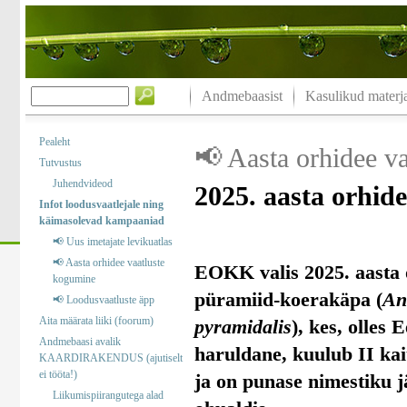
Andmebaasist
Kasulikud materja
Pealeht
📢 Aasta orhidee v
Tutvustus
Juhendvideod
2025. aasta orhid
Infot loodusvaatlejale ning
käimasolevad kampaaniad
📢 Uus imetajate levikuatlas
📢 Aasta orhidee vaatluste
EOKK valis 2025. aasta 
kogumine
püramiid-koerakäpa (
An
📢 Loodusvaatluste äpp
Aita määrata liiki (foorum)
pyramidalis
), kes, olles 
Andmebaasi avalik
haruldane, kuulub II kai
KAARDIRAKENDUS (ajutiselt
ei tööta!)
ja on punase nimestiku j
Liikumispiirangutega alad