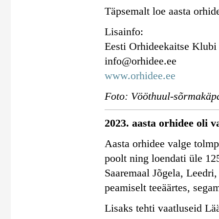
Täpsemalt loe aasta orhid
Lisainfo:
Eesti Orhideekaitse Klubi
info@orhidee.ee
www.orhidee.ee
Foto: Vööthuul-sõrmakäpa
2023. aasta orhidee oli v
Aasta orhidee valge tolmpe
poolt ning loendati üle 12
Saaremaal Jõgela, Leedri,
peamiselt teeäärtes, segam
Lisaks tehti vaatluseid Lä