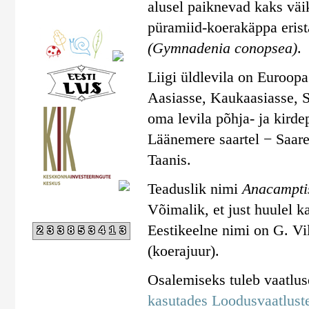
alusel paiknevad kaks väi
püramiid-koerakäppa erist
(Gymnadenia conopsea)
.
Liigi üldlevila on Euroop
Aasiasse, Kaukaasiasse, Sü
oma levila põhja- ja kirde
Läänemere saartel − Saare
Taanis.
Teaduslik nimi
Anacampti
Võimalik, et just huulel k
Eestikeelne nimi on G. Vi
233853413
(koerajuur).
Osalemiseks tuleb vaatlu
kasutades Loodusvaatluste