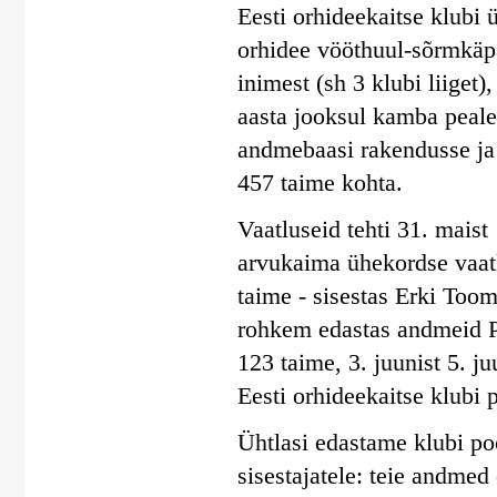
Eesti orhideekaitse klubi 
orhidee vööthuul-sõrmkäpa
inimest (sh 3 klubi liiget)
aasta jooksul kamba peal
andmebaasi rakendusse ja
457 taime kohta.
Vaatluseid tehti 31. maist 
arvukaima ühekordse vaatl
taime - sisestas Erki Toom
rohkem edastas andmeid Pil
123 taime, 3. juunist 5. j
Eesti orhideekaitse klubi 
Ühtlasi edastame klubi poo
sisestajatele: teie andmed 