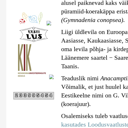
alusel paiknevad kaks väi
püramiid-koerakäppa erist
(Gymnadenia conopsea)
.
Liigi üldlevila on Euroop
Aasiasse, Kaukaasiasse, Sü
oma levila põhja- ja kirde
Läänemere saartel − Saare
Taanis.
Teaduslik nimi
Anacampti
Võimalik, et just huulel k
Eestikeelne nimi on G. Vi
233995454
(koerajuur).
Osalemiseks tuleb vaatlu
kasutades Loodusvaatluste