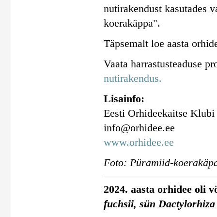
nutirakendust kasutades va
koerakäppa".
Täpsemalt loe aasta orhid
Vaata harrastusteaduse pr
nutirakendus.
Lisainfo:
Eesti Orhideekaitse Klubi
info@orhidee.ee
www.orhidee.ee
Foto: Püramiid-koerakäpa
2024. aasta orhidee oli 
fuchsii, sün Dactylorhiza