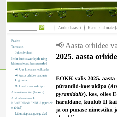
Andmebaasist
Kasulikud materja
Pealeht
📢 Aasta orhidee v
Tutvustus
Juhendvideod
2025. aasta orhid
Infot loodusvaatlejale ning
käimasolevad kampaaniad
📢 Uus imetajate levikuatlas
📢 Aasta orhidee vaatluste
EOKK valis 2025. aasta 
kogumine
püramiid-koerakäpa (
An
📢 Loodusvaatluste äpp
Aita määrata liiki (foorum)
pyramidalis
), kes, olles 
Andmebaasi avalik
haruldane, kuulub II kai
KAARDIRAKENDUS (ajutiselt
ei tööta!)
ja on punase nimestiku j
Liikumispiirangutega alad