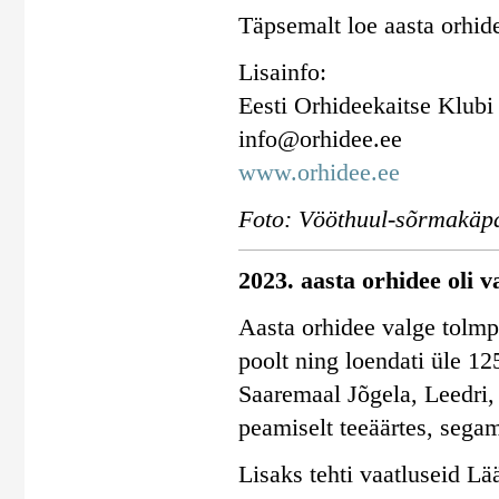
Täpsemalt loe aasta orhid
Lisainfo:
Eesti Orhideekaitse Klubi
info@orhidee.ee
www.orhidee.ee
Foto: Vööthuul-sõrmakäpa
2023. aasta orhidee oli v
Aasta orhidee valge tolmpe
poolt ning loendati üle 12
Saaremaal Jõgela, Leedri,
peamiselt teeäärtes, segam
Lisaks tehti vaatluseid Lä