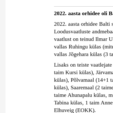
2022. aasta orhidee oli 
2022. aasta orhidee Balti 
Loodusvaatluste andmebaas
vaatlust on teinud Ilmar
vallas Ruhingu külas (mit
vallas Jõgehara külas (3 t
Lisaks on teiste vaatleja
taim Kursi külas), Järvam
külas), Põlvamaal (14+1 t
külas), Saaremaal (2 taim
taime Ahunapalu külas, m
Tabina külas, 1 taim Anne
Elhuveig (EOKK).