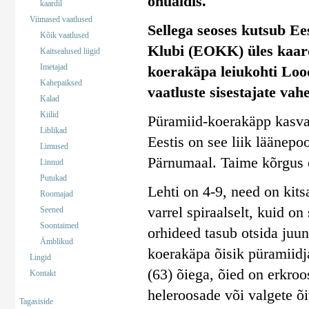
ohualdis.
kaardil
Viimased vaatlused
Sellega seoses kutsub Ee
Kõik vaatlused
Klubi (EOKK) üles kaar
Kaitsealused liigid
Imetajad
koerakäpa leiukohti Lood
Kahepaiksed
vaatluste sisestajate vahe
Kalad
Kiilid
Püramiid-koerakäpp kasvab 
Liblikad
Eestis on see liik läänepoo
Limused
Pärnumaal. Taime kõrgus 
Linnud
Putukad
Lehti on 4-9, need on kits
Roomajad
varrel spiraalselt, kuid o
Seened
Soontaimed
orhideed tasub otsida juun
Ämblikud
koerakäpa õisik püramiidja
Lingid
(63) õiega, õied on erkro
Kontakt
heleroosade või valgete õ
Tagasiside