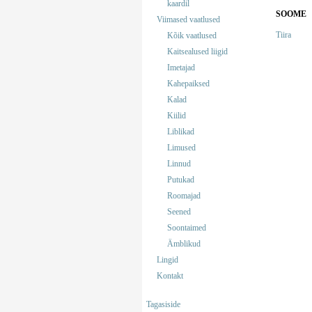
kaardil
SOOME
Viimased vaatlused
Tiira
Kõik vaatlused
Kaitsealused liigid
Imetajad
Kahepaiksed
Kalad
Kiilid
Liblikad
Limused
Linnud
Putukad
Roomajad
Seened
Soontaimed
Ämblikud
Lingid
Kontakt
Tagasiside