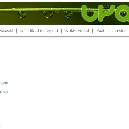
aasist
Kasulikud materjalid
Kokkuvõtted
Vaatluse sisestus
nujaam
useura
n