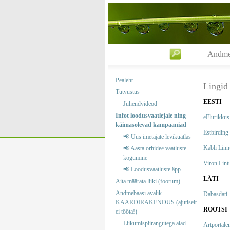
Andmeb
Pealeht
Lingid
Tutvustus
EESTI
Juhendvideod
Infot loodusvaatlejale ning
eElurikkus
käimasolevad kampaaniad
Estbirding
📢 Uus imetajate levikuatlas
Kabli Lin
📢 Aasta orhidee vaatluste
kogumine
Viron Lint
📢 Loodusvaatluste äpp
LÄTI
Aita määrata liiki (foorum)
Andmebaasi avalik
Dabasdati
KAARDIRAKENDUS (ajutiselt
ROOTSI
ei tööta!)
Liikumispiirangutega alad
Artportale