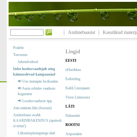
Andmebaasist
Kasulikud materja
Pealeht
Lingid
Tutvustus
EESTI
Juhendvideod
Infot loodusvaatlejale ning
eElurikkus
käimasolevad kampaaniad
Estbirding
📢 Uus imetajate levikuatlas
Kabli Linnujaam
📢 Aasta orhidee vaatluste
kogumine
Viron Lintuseura
📢 Loodusvaatluste äpp
LÄTI
Aita määrata liiki (foorum)
Andmebaasi avalik
Dabasdati
KAARDIRAKENDUS (ajutiselt
ROOTSI
ei tööta!)
Liikumispiirangutega alad
Artportalen