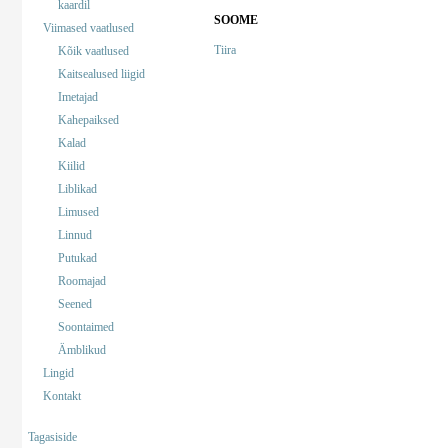
kaardil
SOOME
Viimased vaatlused
Tiira
Kõik vaatlused
Kaitsealused liigid
Imetajad
Kahepaiksed
Kalad
Kiilid
Liblikad
Limused
Linnud
Putukad
Roomajad
Seened
Soontaimed
Ämblikud
Lingid
Kontakt
Tagasiside