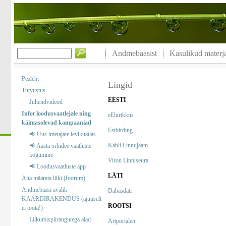
Andmebaasist
Kasulikud materja
Pealeht
Lingid
Tutvustus
EESTI
Juhendvideod
Infot loodusvaatlejale ning
eElurikkus
käimasolevad kampaaniad
Estbirding
📢 Uus imetajate levikuatlas
Kabli Linnujaam
📢 Aasta orhidee vaatluste
kogumine
Viron Lintuseura
📢 Loodusvaatluste äpp
LÄTI
Aita määrata liiki (foorum)
Andmebaasi avalik
Dabasdati
KAARDIRAKENDUS (ajutiselt
ROOTSI
ei tööta!)
Liikumispiirangutega alad
Artportalen