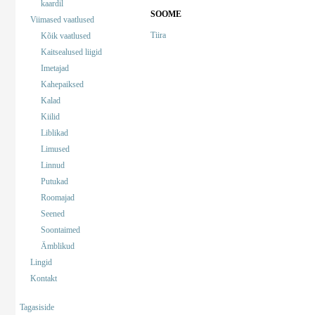
kaardil
SOOME
Viimased vaatlused
Tiira
Kõik vaatlused
Kaitsealused liigid
Imetajad
Kahepaiksed
Kalad
Kiilid
Liblikad
Limused
Linnud
Putukad
Roomajad
Seened
Soontaimed
Ämblikud
Lingid
Kontakt
Tagasiside