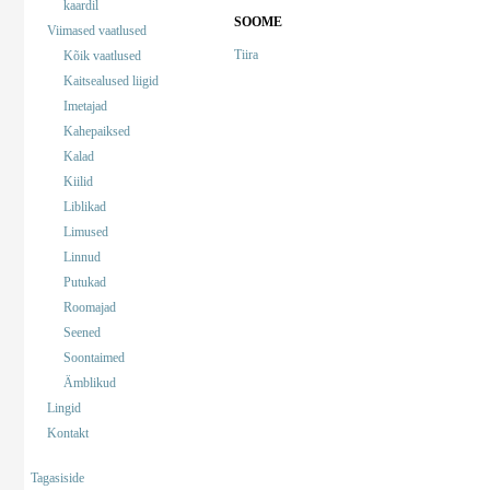
kaardil
SOOME
Viimased vaatlused
Tiira
Kõik vaatlused
Kaitsealused liigid
Imetajad
Kahepaiksed
Kalad
Kiilid
Liblikad
Limused
Linnud
Putukad
Roomajad
Seened
Soontaimed
Ämblikud
Lingid
Kontakt
Tagasiside