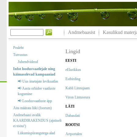
Andmebaasist
Kasulikud materja
Pealeht
Lingid
Tutvustus
EESTI
Juhendvideod
Infot loodusvaatlejale ning
eElurikkus
käimasolevad kampaaniad
Estbirding
📢 Uus imetajate levikuatlas
Kabli Linnujaam
📢 Aasta orhidee vaatluste
kogumine
Viron Lintuseura
📢 Loodusvaatluste äpp
LÄTI
Aita määrata liiki (foorum)
Andmebaasi avalik
Dabasdati
KAARDIRAKENDUS (ajutiselt
ROOTSI
ei tööta!)
Liikumispiirangutega alad
Artportalen