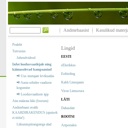
Andmebaasist
Kasulikud materja
Pealeht
Lingid
Tutvustus
EESTI
Juhendvideod
Infot loodusvaatlejale ning
eElurikkus
käimasolevad kampaaniad
Estbirding
📢 Uus imetajate levikuatlas
Kabli Linnujaam
📢 Aasta orhidee vaatluste
kogumine
Viron Lintuseura
📢 Loodusvaatluste äpp
LÄTI
Aita määrata liiki (foorum)
Andmebaasi avalik
Dabasdati
KAARDIRAKENDUS (ajutiselt
ROOTSI
ei tööta!)
Liikumispiirangutega alad
Artportalen