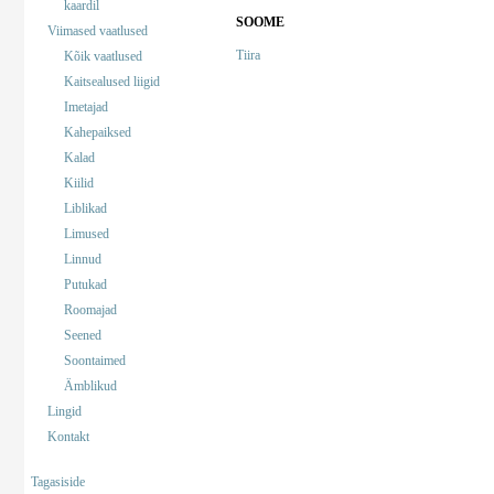
kaardil
SOOME
Viimased vaatlused
Tiira
Kõik vaatlused
Kaitsealused liigid
Imetajad
Kahepaiksed
Kalad
Kiilid
Liblikad
Limused
Linnud
Putukad
Roomajad
Seened
Soontaimed
Ämblikud
Lingid
Kontakt
Tagasiside