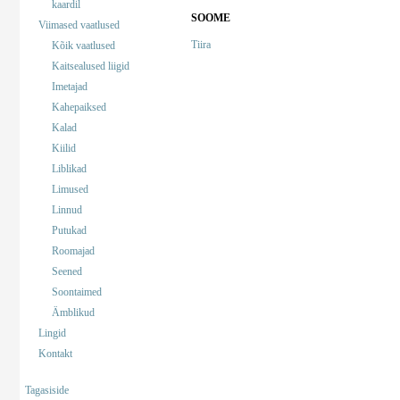
kaardil
SOOME
Viimased vaatlused
Tiira
Kõik vaatlused
Kaitsealused liigid
Imetajad
Kahepaiksed
Kalad
Kiilid
Liblikad
Limused
Linnud
Putukad
Roomajad
Seened
Soontaimed
Ämblikud
Lingid
Kontakt
Tagasiside