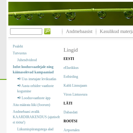
Andmebaasist
Kasulikud materja
Pealeht
Lingid
Tutvustus
EESTI
Juhendvideod
Infot loodusvaatlejale ning
eElurikkus
käimasolevad kampaaniad
Estbirding
📢 Uus imetajate levikuatlas
Kabli Linnujaam
📢 Aasta orhidee vaatluste
kogumine
Viron Lintuseura
📢 Loodusvaatluste äpp
LÄTI
Aita määrata liiki (foorum)
Andmebaasi avalik
Dabasdati
KAARDIRAKENDUS (ajutiselt
ROOTSI
ei tööta!)
Liikumispiirangutega alad
Artportalen