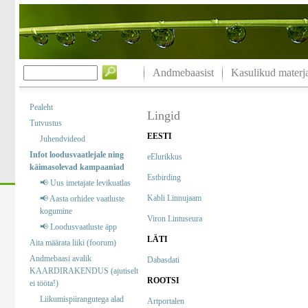
Andmebaasist
Kasulikud materja
Pealeht
Lingid
Tutvustus
EESTI
Juhendvideod
Infot loodusvaatlejale ning
eElurikkus
käimasolevad kampaaniad
Estbirding
📢 Uus imetajate levikuatlas
Kabli Linnujaam
📢 Aasta orhidee vaatluste
kogumine
Viron Lintuseura
📢 Loodusvaatluste äpp
LÄTI
Aita määrata liiki (foorum)
Andmebaasi avalik
Dabasdati
KAARDIRAKENDUS (ajutiselt
ROOTSI
ei tööta!)
Liikumispiirangutega alad
Artportalen