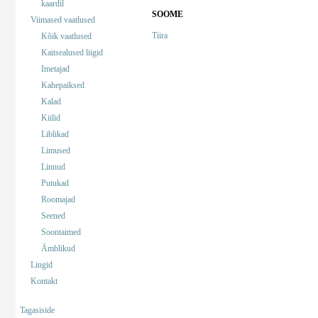
kaardil
SOOME
Viimased vaatlused
Tiira
Kõik vaatlused
Kaitsealused liigid
Imetajad
Kahepaiksed
Kalad
Kiilid
Liblikad
Limused
Linnud
Putukad
Roomajad
Seened
Soontaimed
Ämblikud
Lingid
Kontakt
Tagasiside