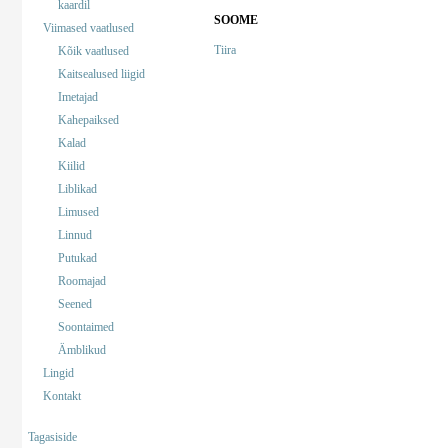
kaardil
SOOME
Viimased vaatlused
Tiira
Kõik vaatlused
Kaitsealused liigid
Imetajad
Kahepaiksed
Kalad
Kiilid
Liblikad
Limused
Linnud
Putukad
Roomajad
Seened
Soontaimed
Ämblikud
Lingid
Kontakt
Tagasiside