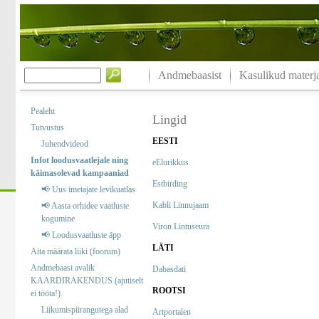
Andmebaasist
Kasulikud materja
Pealeht
Lingid
Tutvustus
EESTI
Juhendvideod
Infot loodusvaatlejale ning
eElurikkus
käimasolevad kampaaniad
Estbirding
📢 Uus imetajate levikuatlas
Kabli Linnujaam
📢 Aasta orhidee vaatluste
kogumine
Viron Lintuseura
📢 Loodusvaatluste äpp
LÄTI
Aita määrata liiki (foorum)
Andmebaasi avalik
Dabasdati
KAARDIRAKENDUS (ajutiselt
ROOTSI
ei tööta!)
Liikumispiirangutega alad
Artportalen