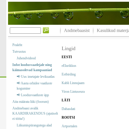
Andmebaasist
Kasulikud materja
Pealeht
Lingid
Tutvustus
EESTI
Juhendvideod
Infot loodusvaatlejale ning
eElurikkus
käimasolevad kampaaniad
Estbirding
📢 Uus imetajate levikuatlas
Kabli Linnujaam
📢 Aasta orhidee vaatluste
kogumine
Viron Lintuseura
📢 Loodusvaatluste äpp
LÄTI
Aita määrata liiki (foorum)
Andmebaasi avalik
Dabasdati
KAARDIRAKENDUS (ajutiselt
ROOTSI
ei tööta!)
Liikumispiirangutega alad
Artportalen