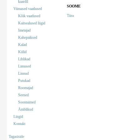
kaardil
SOOME
Viimased vaatlused
Tiira
Kõik vaatlused
Kaitsealused liigid
Imetajad
Kahepaiksed
Kalad
Kiilid
Liblikad
Limused
Linnud
Putukad
Roomajad
Seened
Soontaimed
Ämblikud
Lingid
Kontakt
Tagasiside