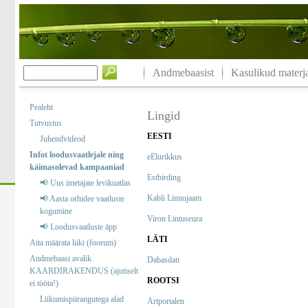
Andmebaasist
Kasulikud materja
Pealeht
Lingid
Tutvustus
EESTI
Juhendvideod
Infot loodusvaatlejale ning
eElurikkus
käimasolevad kampaaniad
Estbirding
📢 Uus imetajate levikuatlas
Kabli Linnujaam
📢 Aasta orhidee vaatluste
kogumine
Viron Lintuseura
📢 Loodusvaatluste äpp
LÄTI
Aita määrata liiki (foorum)
Andmebaasi avalik
Dabasdati
KAARDIRAKENDUS (ajutiselt
ROOTSI
ei tööta!)
Liikumispiirangutega alad
Artportalen