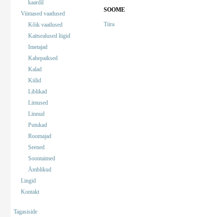
kaardil
SOOME
Viimased vaatlused
Tiira
Kõik vaatlused
Kaitsealused liigid
Imetajad
Kahepaiksed
Kalad
Kiilid
Liblikad
Limused
Linnud
Putukad
Roomajad
Seened
Soontaimed
Ämblikud
Lingid
Kontakt
Tagasiside