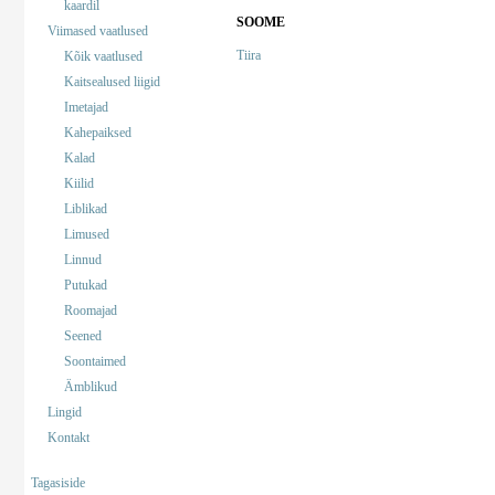
kaardil
SOOME
Viimased vaatlused
Tiira
Kõik vaatlused
Kaitsealused liigid
Imetajad
Kahepaiksed
Kalad
Kiilid
Liblikad
Limused
Linnud
Putukad
Roomajad
Seened
Soontaimed
Ämblikud
Lingid
Kontakt
Tagasiside