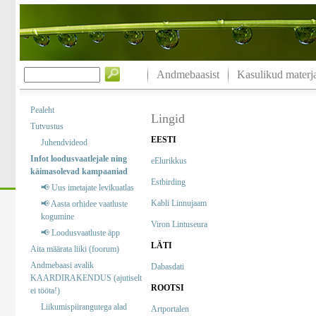
Andmebaasist
Kasulikud materja
Pealeht
Lingid
Tutvustus
EESTI
Juhendvideod
Infot loodusvaatlejale ning
eElurikkus
käimasolevad kampaaniad
Estbirding
📢 Uus imetajate levikuatlas
Kabli Linnujaam
📢 Aasta orhidee vaatluste
kogumine
Viron Lintuseura
📢 Loodusvaatluste äpp
LÄTI
Aita määrata liiki (foorum)
Andmebaasi avalik
Dabasdati
KAARDIRAKENDUS (ajutiselt
ROOTSI
ei tööta!)
Liikumispiirangutega alad
Artportalen