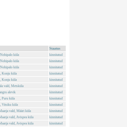
Staatus
 Nohipalo küla
kinnitatud
 Nohipalo küla
kinnitatud
 Nohipalo küla
kinnitatud
, Konju küla
kinnitatud
, Konju küla
kinnitatud
la vald, Metsküla
kinnitatud
angru alevik
kinnitatud
, Puru küla
kinnitatud
 Vitsiku küla
kinnitatud
aarja vald, Määri küla
kinnitatud
aarja vald, Avispea küla
kinnitatud
aarja vald, Avispea küla
kinnitatud