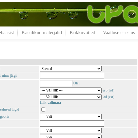
aasist
Kasulikud materjalid
Kokkuvõtted
Vaatluse sisestus
m
i nime järgi
Otsi
est (lad)
lad (est)
Liik valimata
ealused liigid
gooria