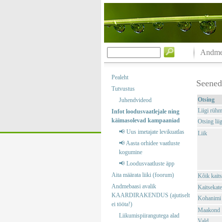
Andmeb
Pealeht
Seened
Tutvustus
Otsing
Juhendvideod
Liigi rüh
Infot loodusvaatlejale ning
käimasolevad kampaaniad
Otsing liig
📢 Uus imetajate levikuatlas
Liik
📢 Aasta orhidee vaatluste
kogumine
📢 Loodusvaatluste äpp
Aita määrata liiki (foorum)
Kõik kaits
Andmebaasi avalik
Kaitsekate
KAARDIRAKENDUS (ajutiselt
Kohanimi
ei tööta!)
Maakond
Liikumispiirangutega alad
Vald