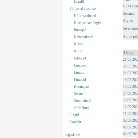
kaardil
UTM ruut
Viimased vaatlused
Seisund
Kõik vaatlused
Alg kp
Kaitsealused liigid
Sisestami
Imetajad
Ainult pil
Kahepaiksed
Kalad
Kiilid
Alg kp
Liblikad
21.03 202
Limused
21.03 202
Linnud
21.03 202
Putukad
16.03 202
Roomajad
16.03 202
24.09 202
Seened
20.09 202
Soontaimed
11.09 202
Ämblikud
11.09 202
Lingid
02.09 202
Kontakt
02.09 202
02.09 202
Tagasiside