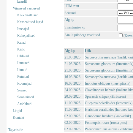
kaardil
UTM ruut
Viimased vaatlused
Seisund
Kõik vaatlused
Alg kp
Kaitsealused liigid
Sisestamise kp
Imetajad
Ainult piltidega vaatlused
Kahepaiksed
(Kuva 
Kalad
Kiilid
Alg kp
Liik
Liblikad
21.03 2026
Sarcoscypha austriaca (harilik kar
Limused
21.03 2026
Sarcosoma globosum (limatünnik
Linnud
21.03 2026
Sarcosoma globosum (limatünnik
Putukad
16.03 2026
Sarcoscypha austriaca (harilik kar
Roomajad
16.03 2026
Inonotus obliquus (must pässik)
24.09 2025
Clavulinopsis helvola (kollane kla
Seened
20.09 2025
Sparassis crispa (kährikseen)
Soontaimed
11.09 2025
Guepinia helvelloides (lehterüdik)
Ämblikud
11.09 2025
Hericium coralloides (harunev kor
Lingid
02.09 2025
Ganoderma lucidum (läikvaabik)
Kontakt
02.09 2025
Fomitopsis rosea (roosa pess)
02.09 2025
Pseudomerulius aureus (kuldvam
Tagasiside