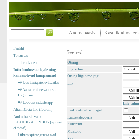
Andmebaasist
Kasulikud materja
Pealeht
Seened
Tutvustus
Otsing
Juhendvideod
Liigi rühm
Infot loodusvaatlejale ning
käimasolevad kampaaniad
Otsing liigi nime järgi
📢 Uus imetajate levikuatlas
Liik
📢 Aasta orhidee vaatluste
kogumine
📢 Loodusvaatluste äpp
Liik valim
Aita määrata liiki (foorum)
Kõik kaitsealused liigid
Andmebaasi avalik
Kaitsekategooria
KAARDIRAKENDUS (ajutiselt
Kohanimi
ei tööta!)
Maakond
Liikumispiirangutega alad
Vald