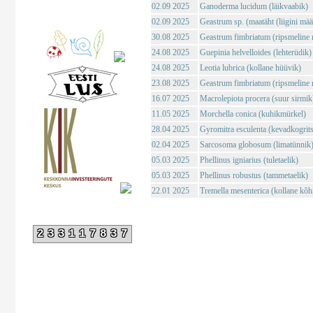
02.09 2025
Ganoderma lucidum (läikvaabik)
02.09 2025
Geastrum sp. (maatäht (liigini mä
30.08 2025
Geastrum fimbriatum (ripsmeline 
24.08 2025
Guepinia helvelloides (lehterüdik)
24.08 2025
Leotia lubrica (kollane hüüvik)
23.08 2025
Geastrum fimbriatum (ripsmeline 
16.07 2025
Macrolepiota procera (suur sirmik
11.05 2025
Morchella conica (kuhikmürkel)
28.04 2025
Gyromitra esculenta (kevadkogrits
02.04 2025
Sarcosoma globosum (limatünnik
05.03 2025
Phellinus igniarius (tuletaelik)
05.03 2025
Phellinus robustus (tammetaelik)
22.01 2025
Tremella mesenterica (kollane kõh
233117837