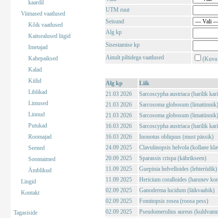
kaardil
UTM ruut
Viimased vaatlused
Seisund
Kõik vaatlused
Alg kp
Kaitsealused liigid
Sisestamise kp
Imetajad
Ainult piltidega vaatlused
Kahepaiksed
(Kuva 
Kalad
Kiilid
Alg kp
Liik
Liblikad
21.03 2026
Sarcoscypha austriaca (harilik kar
Limused
21.03 2026
Sarcosoma globosum (limatünnik
Linnud
21.03 2026
Sarcosoma globosum (limatünnik
Putukad
16.03 2026
Sarcoscypha austriaca (harilik kar
Roomajad
16.03 2026
Inonotus obliquus (must pässik)
24.09 2025
Clavulinopsis helvola (kollane kla
Seened
20.09 2025
Sparassis crispa (kährikseen)
Soontaimed
11.09 2025
Guepinia helvelloides (lehterüdik)
Ämblikud
11.09 2025
Hericium coralloides (harunev kor
Lingid
02.09 2025
Ganoderma lucidum (läikvaabik)
Kontakt
02.09 2025
Fomitopsis rosea (roosa pess)
02.09 2025
Pseudomerulius aureus (kuldvam
Tagasiside