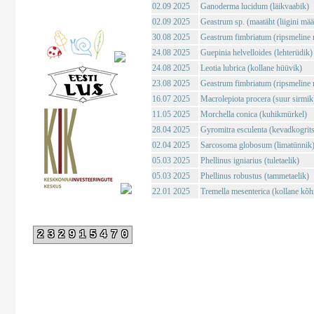
02.09 2025
Ganoderma lucidum (läikvaabik)
02.09 2025
Geastrum sp. (maatäht (liigini mä
30.08 2025
Geastrum fimbriatum (ripsmeline 
24.08 2025
Guepinia helvelloides (lehterüdik)
24.08 2025
Leotia lubrica (kollane hüüvik)
23.08 2025
Geastrum fimbriatum (ripsmeline 
16.07 2025
Macrolepiota procera (suur sirmik
11.05 2025
Morchella conica (kuhikmürkel)
28.04 2025
Gyromitra esculenta (kevadkogrits
02.04 2025
Sarcosoma globosum (limatünnik
05.03 2025
Phellinus igniarius (tuletaelik)
05.03 2025
Phellinus robustus (tammetaelik)
22.01 2025
Tremella mesenterica (kollane kõh
232915470