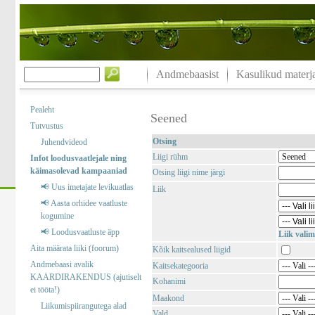
Andmebaasist
Kasulikud materja
Pealeht
Seened
Tutvustus
Otsing
Juhendvideod
Liigi rühm
Infot loodusvaatlejale ning
käimasolevad kampaaniad
Otsing liigi nime järgi
📢 Uus imetajate levikuatlas
Liik
📢 Aasta orhidee vaatluste
kogumine
📢 Loodusvaatluste äpp
Liik valim
Aita määrata liiki (foorum)
Kõik kaitsealused liigid
Andmebaasi avalik
Kaitsekategooria
KAARDIRAKENDUS (ajutiselt
Kohanimi
ei tööta!)
Maakond
Liikumispiirangutega alad
Vald