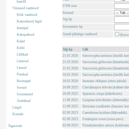
kaardil
UTM ruut
Viimased vaatlused
Seisund
Kõik vaatlused
Alg kp
Kaitsealused liigid
Sisestamise kp
Imetajad
Ainult piltidega vaatlused
Kahepaiksed
(Kuva 
Kalad
Kiilid
Alg kp
Liik
Liblikad
21.03 2026
Sarcoscypha austriaca (harilik kar
Limused
21.03 2026
Sarcosoma globosum (limatünnik
Linnud
21.03 2026
Sarcosoma globosum (limatünnik
Putukad
16.03 2026
Sarcoscypha austriaca (harilik kar
Roomajad
16.03 2026
Inonotus obliquus (must pässik)
24.09 2025
Clavulinopsis helvola (kollane kla
Seened
20.09 2025
Sparassis crispa (kährikseen)
Soontaimed
11.09 2025
Guepinia helvelloides (lehterüdik)
Ämblikud
11.09 2025
Hericium coralloides (harunev kor
Lingid
02.09 2025
Ganoderma lucidum (läikvaabik)
Kontakt
02.09 2025
Fomitopsis rosea (roosa pess)
02.09 2025
Pseudomerulius aureus (kuldvam
Tagasiside