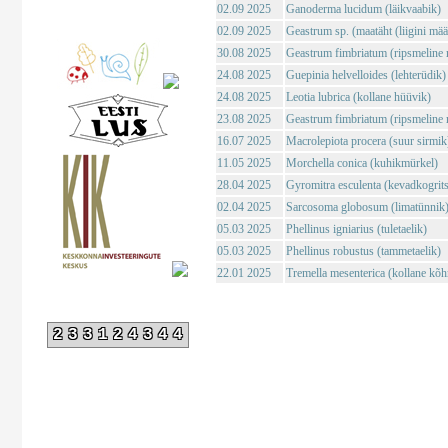
02.09 2025
Ganoderma lucidum (läikvaabik)
02.09 2025
Geastrum sp. (maatäht (liigini mä
30.08 2025
Geastrum fimbriatum (ripsmeline 
24.08 2025
Guepinia helvelloides (lehterüdik)
24.08 2025
Leotia lubrica (kollane hüüvik)
23.08 2025
Geastrum fimbriatum (ripsmeline 
16.07 2025
Macrolepiota procera (suur sirmik
11.05 2025
Morchella conica (kuhikmürkel)
28.04 2025
Gyromitra esculenta (kevadkogrits
02.04 2025
Sarcosoma globosum (limatünnik
05.03 2025
Phellinus igniarius (tuletaelik)
05.03 2025
Phellinus robustus (tammetaelik)
22.01 2025
Tremella mesenterica (kollane kõh
233124344