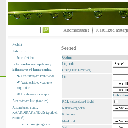
Andmebaasist
Kasulikud materja
Pealeht
Seened
Tutvustus
Otsing
Juhendvideod
Liigi rühm
Infot loodusvaatlejale ning
käimasolevad kampaaniad
Otsing liigi nime järgi
📢 Uus imetajate levikuatlas
Liik
📢 Aasta orhidee vaatluste
kogumine
📢 Loodusvaatluste äpp
Liik valim
Aita määrata liiki (foorum)
Kõik kaitsealused liigid
Andmebaasi avalik
Kaitsekategooria
KAARDIRAKENDUS (ajutiselt
Kohanimi
ei tööta!)
Maakond
Liikumispiirangutega alad
Vald