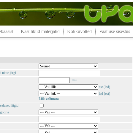
aasist
Kasulikud materjalid
Kokkuvõtted
Vaatluse sisestus
m
i nime järgi
Otsi
est (lad)
lad (est)
Liik valimata
ealused liigid
gooria