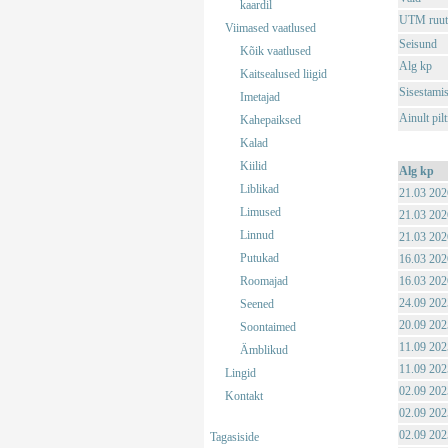
kaardil
UTM ruut
Viimased vaatlused
Seisund
Kõik vaatlused
Alg kp
Kaitsealused liigid
Sisestami
Imetajad
Ainult pil
Kahepaiksed
Kalad
Kiilid
Alg kp
Liblikad
21.03 202
Limused
21.03 202
Linnud
21.03 202
Putukad
16.03 202
Roomajad
16.03 202
24.09 202
Seened
20.09 202
Soontaimed
11.09 202
Ämblikud
11.09 202
Lingid
02.09 202
Kontakt
02.09 202
02.09 202
Tagasiside