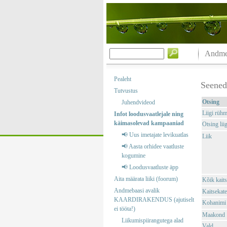
Andmeb
Pealeht
Seened
Tutvustus
Otsing
Juhendvideod
Liigi rüh
Infot loodusvaatlejale ning
käimasolevad kampaaniad
Otsing liig
📢 Uus imetajate levikuatlas
Liik
📢 Aasta orhidee vaatluste
kogumine
📢 Loodusvaatluste äpp
Aita määrata liiki (foorum)
Kõik kaits
Andmebaasi avalik
Kaitsekate
KAARDIRAKENDUS (ajutiselt
Kohanimi
ei tööta!)
Maakond
Liikumispiirangutega alad
Vald