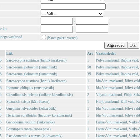
-
se kp
-
tidega vaatlused
(Kuva galerii vaates)
Liik
Arv
Vaatluskoht
6
Sarcoscypha austriaca (harilik karikseen)
1
Põlva maakond, Räpina vald,
6
Sarcosoma globosum (limatünnik)
50
Põlva maakond, Räpina vald,
6
Sarcosoma globosum (limatünnik)
35
Põlva maakond, Räpina vald,
6
Sarcoscypha austriaca (harilik karikseen)
1
Ida-Viru maakond, Jõhvi vald
6
Inonotus obliquus (must pässik)
1
Ida-Viru maakond, Jõhvi vald
5
Clavulinopsis helvola (kollane klavulinopsis)
2
Viljandi maakond, Põhja-Saka
5
Sparassis crispa (kährikseen)
1
Harju maakond, Kiili vald, K
5
Guepinia helvelloides (lehterüdik)
1
Ida-Viru maakond, Jõhvi vald
5
Hericium coralloides (harunev korallnarmik)
1
Ida-Viru maakond, Jõhvi vald,
5
Ganoderma lucidum (läikvaabik)
1
Lääne-Viru maakond, Väike-M
5
Fomitopsis rosea (roosa pess)
1
Lääne-Viru maakond, Väike-M
5
Pseudomerulius aureus (kuldvammik)
1
Lääne-Viru maakond, Väike-M