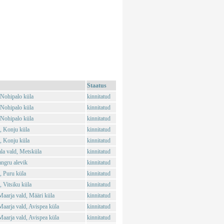
Staatus
 Nohipalo küla
kinnitatud
 Nohipalo küla
kinnitatud
 Nohipalo küla
kinnitatud
, Konju küla
kinnitatud
, Konju küla
kinnitatud
la vald, Metsküla
kinnitatud
angru alevik
kinnitatud
, Puru küla
kinnitatud
 Vitsiku küla
kinnitatud
aarja vald, Määri küla
kinnitatud
aarja vald, Avispea küla
kinnitatud
aarja vald, Avispea küla
kinnitatud