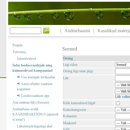
Andmebaasist
Kasulikud materja
Pealeht
Seened
Tutvustus
Otsing
Juhendvideod
Liigi rühm
Infot loodusvaatlejale ning
käimasolevad kampaaniad
Otsing liigi nime järgi
📢 Uus imetajate levikuatlas
Liik
📢 Aasta orhidee vaatluste
kogumine
📢 Loodusvaatluste äpp
Liik valim
Aita määrata liiki (foorum)
Kõik kaitsealused liigid
Andmebaasi avalik
Kaitsekategooria
KAARDIRAKENDUS (ajutiselt
Kohanimi
ei tööta!)
Maakond
Liikumispiirangutega alad
Vald