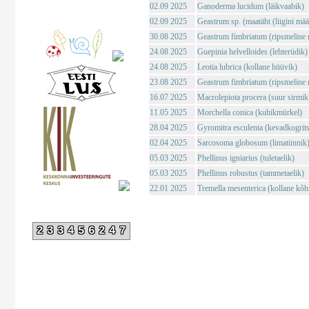
02.09 2025
Ganoderma lucidum (läikvaabik)
02.09 2025
Geastrum sp. (maatäht (liigini mä
30.08 2025
Geastrum fimbriatum (ripsmeline 
24.08 2025
Guepinia helvelloides (lehterüdik)
24.08 2025
Leotia lubrica (kollane hüüvik)
23.08 2025
Geastrum fimbriatum (ripsmeline 
16.07 2025
Macrolepiota procera (suur sirmik
11.05 2025
Morchella conica (kuhikmürkel)
28.04 2025
Gyromitra esculenta (kevadkogrits
02.04 2025
Sarcosoma globosum (limatünnik
05.03 2025
Phellinus igniarius (tuletaelik)
05.03 2025
Phellinus robustus (tammetaelik)
22.01 2025
Tremella mesenterica (kollane kõh
233456247