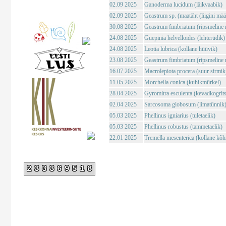
02.09 2025
Ganoderma lucidum (läikvaabik)
02.09 2025
Geastrum sp. (maatäht (liigini mä
30.08 2025
Geastrum fimbriatum (ripsmeline 
24.08 2025
Guepinia helvelloides (lehterüdik)
24.08 2025
Leotia lubrica (kollane hüüvik)
23.08 2025
Geastrum fimbriatum (ripsmeline 
16.07 2025
Macrolepiota procera (suur sirmik
11.05 2025
Morchella conica (kuhikmürkel)
28.04 2025
Gyromitra esculenta (kevadkogrits
02.04 2025
Sarcosoma globosum (limatünnik
05.03 2025
Phellinus igniarius (tuletaelik)
05.03 2025
Phellinus robustus (tammetaelik)
22.01 2025
Tremella mesenterica (kollane kõh
233369518