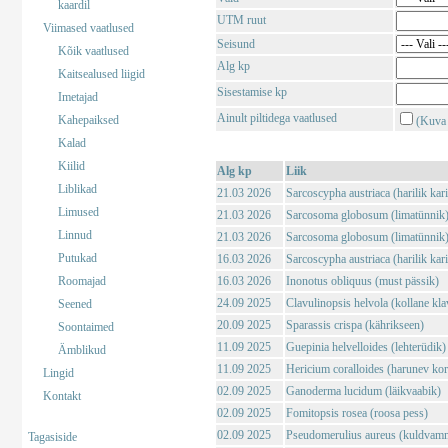
kaardil
UTM ruut
Viimased vaatlused
Seisund
Kõik vaatlused
Alg kp
Kaitsealused liigid
Sisestamise kp
Imetajad
Ainult piltidega vaatlused
Kahepaiksed
(Kuva 
Kalad
Kiilid
Alg kp
Liik
Liblikad
21.03 2026
Sarcoscypha austriaca (harilik kar
Limused
21.03 2026
Sarcosoma globosum (limatünnik
Linnud
21.03 2026
Sarcosoma globosum (limatünnik
Putukad
16.03 2026
Sarcoscypha austriaca (harilik kar
Roomajad
16.03 2026
Inonotus obliquus (must pässik)
24.09 2025
Clavulinopsis helvola (kollane kla
Seened
20.09 2025
Sparassis crispa (kährikseen)
Soontaimed
11.09 2025
Guepinia helvelloides (lehterüdik)
Ämblikud
11.09 2025
Hericium coralloides (harunev kor
Lingid
02.09 2025
Ganoderma lucidum (läikvaabik)
Kontakt
02.09 2025
Fomitopsis rosea (roosa pess)
02.09 2025
Pseudomerulius aureus (kuldvam
Tagasiside