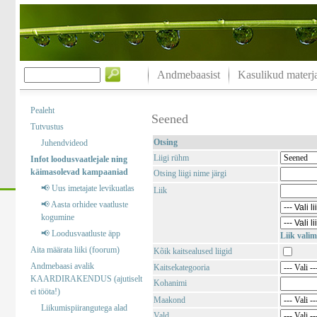
Andmebaasist
Kasulikud materja
Pealeht
Seened
Tutvustus
Otsing
Juhendvideod
Liigi rühm
Infot loodusvaatlejale ning
käimasolevad kampaaniad
Otsing liigi nime järgi
📢 Uus imetajate levikuatlas
Liik
📢 Aasta orhidee vaatluste
kogumine
📢 Loodusvaatluste äpp
Liik valim
Aita määrata liiki (foorum)
Kõik kaitsealused liigid
Andmebaasi avalik
Kaitsekategooria
KAARDIRAKENDUS (ajutiselt
Kohanimi
ei tööta!)
Maakond
Liikumispiirangutega alad
Vald