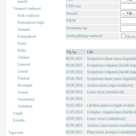
kaardil
UTM ruut
Viimased vaatlused
Seisund
Kõik vaatlused
Alg kp
Kaitsealused liigid
Sisestamise kp
Imetajad
Ainult piltidega vaatlused
Kahepaiksed
(Kuva 
Kalad
Kiilid
Alg kp
Liik
Liblikad
08.09 2025
Sympetrum danae (must-loigukiil)
Limused
06.08 2025
Sympetrum vulgatum (harilik loigu
Linnud
29.09 2024
Sympetrum vulgatum (harilik loigu
Putukad
29.08 2024
Sympetrum danae (must-loigukiil)
Roomajad
26.08 2024
Aeshna mixta (sügis-tondihobu)
09.08 2024
Lestes dryas (tumekõrsik)
Seened
01.06 2024
Soontaimed
26.05 2024
Libellula depressa (lapik-vesikiil)
Ämblikud
22.05 2024
Gomphus vulgatissimus (harilik j
Lingid
19.09 2023
Lestes virens (väikekõrsik)
Kontakt
02.09 2023
Aeshna cyanea (metsa-tondihobu)
06.08 2023
Platycnemis pennipes (säärikliidri
Tagasiside