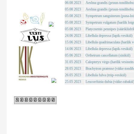
06.08 2023
Aeshna grandis (pruun-tondihobu
05.08 2023
Aeshna grandis (pruun-tondihobu
05.08 2023
Sympetrum sanguineum (puna-loig
05.08 2023
Sympetrum vulgatum (harilik loigu
05.08 2023
Platycnemis pennipes (säärikliidri
24.06 2023
Libellula depressa (lapik-vesikiil)
15.06 2023
Libellula quadrimaculata (harilik ve
14.06 2023
Libellula depressa (lapik-vesikiil)
05.06 2023
Orthetrum cancellatum (sinikiil)
31.05 2023
Calopteryx virgo (harilik vesineits
28.05 2023
Brachytron pratense (väike-tondi
26.05 2023
Libellula fulva (triip-vesikiil)
25.05 2023
Leucorrhinia dubia (väike-rabakiil
233898835