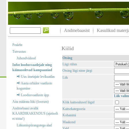
Andmebaasist
Kasulikud materja
Pealeht
Kiilid
Tutvustus
Otsing
Juhendvideod
Liigi rühm
Infot loodusvaatlejale ning
käimasolevad kampaaniad
Otsing liigi nime järgi
📢 Uus imetajate levikuatlas
Liik
📢 Aasta orhidee vaatluste
kogumine
📢 Loodusvaatluste äpp
Liik valim
Aita määrata liiki (foorum)
Kõik kaitsealused liigid
Andmebaasi avalik
Kaitsekategooria
KAARDIRAKENDUS (ajutiselt
Kohanimi
ei tööta!)
Maakond
Liikumispiirangutega alad
Vald