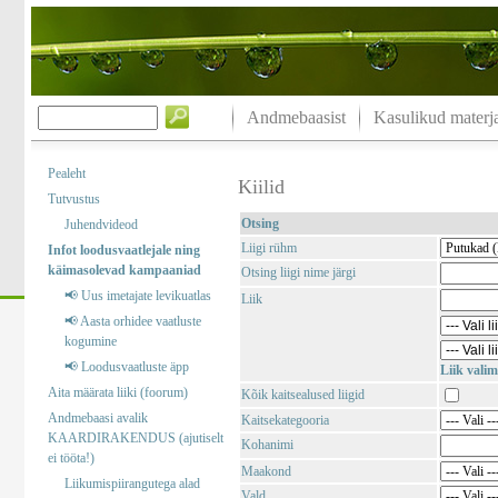
Andmebaasist
Kasulikud materja
Pealeht
Kiilid
Tutvustus
Otsing
Juhendvideod
Liigi rühm
Infot loodusvaatlejale ning
käimasolevad kampaaniad
Otsing liigi nime järgi
📢 Uus imetajate levikuatlas
Liik
📢 Aasta orhidee vaatluste
kogumine
📢 Loodusvaatluste äpp
Liik valim
Aita määrata liiki (foorum)
Kõik kaitsealused liigid
Andmebaasi avalik
Kaitsekategooria
KAARDIRAKENDUS (ajutiselt
Kohanimi
ei tööta!)
Maakond
Liikumispiirangutega alad
Vald