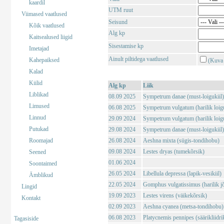
kaardil
UTM ruut
Viimased vaatlused
Seisund
Kõik vaatlused
Alg kp
Kaitsealused liigid
Sisestamise kp
Imetajad
Ainult piltidega vaatlused
Kahepaiksed
(Kuva 
Kalad
Kiilid
Alg kp
Liik
Liblikad
08.09 2025
Sympetrum danae (must-loigukiil)
Limused
06.08 2025
Sympetrum vulgatum (harilik loigu
Linnud
29.09 2024
Sympetrum vulgatum (harilik loigu
Putukad
29.08 2024
Sympetrum danae (must-loigukiil)
Roomajad
26.08 2024
Aeshna mixta (sügis-tondihobu)
09.08 2024
Lestes dryas (tumekõrsik)
Seened
01.06 2024
Soontaimed
26.05 2024
Libellula depressa (lapik-vesikiil)
Ämblikud
22.05 2024
Gomphus vulgatissimus (harilik j
Lingid
19.09 2023
Lestes virens (väikekõrsik)
Kontakt
02.09 2023
Aeshna cyanea (metsa-tondihobu)
06.08 2023
Platycnemis pennipes (säärikliidri
Tagasiside