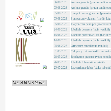
06.08 2023
Aeshna grandis (pruun-tondihobu
05.08 2023
Aeshna grandis (pruun-tondihobu
05.08 2023
Sympetrum sanguineum (puna-loig
05.08 2023
Sympetrum vulgatum (harilik loigu
05.08 2023
Platycnemis pennipes (säärikliidri
24.06 2023
Libellula depressa (lapik-vesikiil)
15.06 2023
Libellula quadrimaculata (harilik ve
14.06 2023
Libellula depressa (lapik-vesikiil)
05.06 2023
Orthetrum cancellatum (sinikiil)
31.05 2023
Calopteryx virgo (harilik vesineits
28.05 2023
Brachytron pratense (väike-tondi
26.05 2023
Libellula fulva (triip-vesikiil)
25.05 2023
Leucorrhinia dubia (väike-rabakiil
232922748