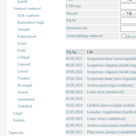
kaardil
UTM ruut
Viimased vaatlused
Seisund
Kõik vaatlused
Alg kp
Kaitsealused liigid
Sisestamise kp
Imetajad
Ainult piltidega vaatlused
Kahepaiksed
(Kuva 
Kalad
Kiilid
Alg kp
Liik
Liblikad
08.09 2025
Sympetrum danae (must-loigukiil)
Limused
06.08 2025
Sympetrum vulgatum (harilik loigu
Linnud
29.09 2024
Sympetrum vulgatum (harilik loigu
Putukad
29.08 2024
Sympetrum danae (must-loigukiil)
Roomajad
26.08 2024
Aeshna mixta (sügis-tondihobu)
09.08 2024
Lestes dryas (tumekõrsik)
Seened
01.06 2024
Soontaimed
26.05 2024
Libellula depressa (lapik-vesikiil)
Ämblikud
22.05 2024
Gomphus vulgatissimus (harilik j
Lingid
19.09 2023
Lestes virens (väikekõrsik)
Kontakt
02.09 2023
Aeshna cyanea (metsa-tondihobu)
06.08 2023
Platycnemis pennipes (säärikliidri
Tagasiside