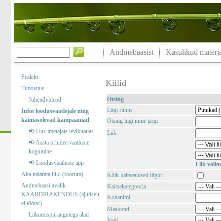
Andmebaasist
Kasulikud materja
Pealeht
Kiilid
Tutvustus
Otsing
Juhendvideod
Liigi rühm
Infot loodusvaatlejale ning
käimasolevad kampaaniad
Otsing liigi nime järgi
📢 Uus imetajate levikuatlas
Liik
📢 Aasta orhidee vaatluste
kogumine
📢 Loodusvaatluste äpp
Liik valim
Aita määrata liiki (foorum)
Kõik kaitsealused liigid
Andmebaasi avalik
Kaitsekategooria
KAARDIRAKENDUS (ajutiselt
Kohanimi
ei tööta!)
Maakond
Liikumispiirangutega alad
Vald