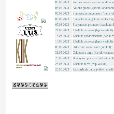
06.08 2023
Aeshna grandis (pruun-tondihobu
05.08 2023
Aeshna grandis (pruun-tondihobu
05.08 2023
Sympetrum sanguineum (puna-loig
05.08 2023
Sympetrum vulgatum (harilik loigu
05.08 2023
Platycnemis pennipes (säärikliidri
24.06 2023
Libellula depressa (lapik-vesikiil)
15.06 2023
Libellula quadrimaculata (harilik ve
14.06 2023
Libellula depressa (lapik-vesikiil)
05.06 2023
Orthetrum cancellatum (sinikiil)
31.05 2023
Calopteryx virgo (harilik vesineits
28.05 2023
Brachytron pratense (väike-tondi
26.05 2023
Libellula fulva (triip-vesikiil)
25.05 2023
Leucorrhinia dubia (väike-rabakiil
233343185