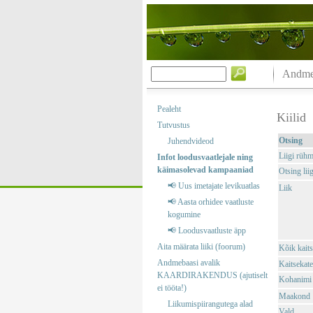
Andmeb
Pealeht
Kiilid
Tutvustus
Otsing
Juhendvideod
Liigi rüh
Infot loodusvaatlejale ning
käimasolevad kampaaniad
Otsing liig
📢 Uus imetajate levikuatlas
Liik
📢 Aasta orhidee vaatluste
kogumine
📢 Loodusvaatluste äpp
Aita määrata liiki (foorum)
Kõik kaits
Andmebaasi avalik
Kaitsekate
KAARDIRAKENDUS (ajutiselt
Kohanimi
ei tööta!)
Maakond
Liikumispiirangutega alad
Vald