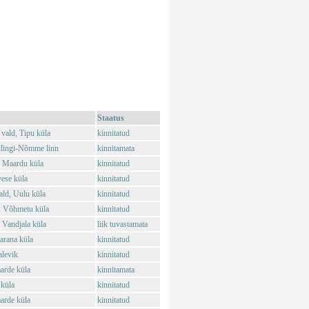
Staatus
vald, Tipu küla
kinnitatud
ilingi-Nõmme linn
kinnitamata
, Maardu küla
kinnitatud
vese küla
kinnitatud
ld, Uulu küla
kinnitatud
, Võhmetu küla
kinnitatud
 Vandjala küla
liik tuvastamata
arana küla
kinnitatud
alevik
kinnitatud
arde küla
kinnitamata
 küla
kinnitatud
arde küla
kinnitatud