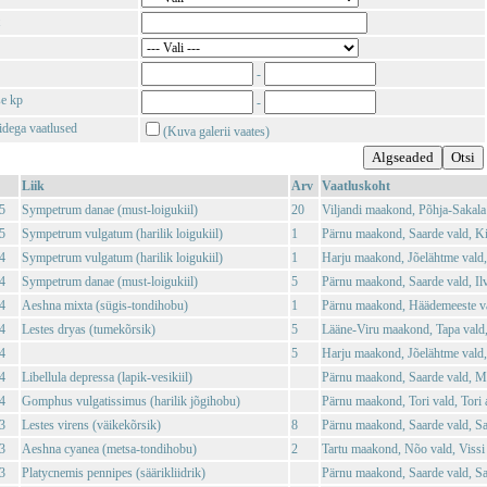
-
se kp
-
tidega vaatlused
(Kuva galerii vaates)
Liik
Arv
Vaatluskoht
5
Sympetrum danae (must-loigukiil)
20
Viljandi maakond, Põhja-Sakala 
5
Sympetrum vulgatum (harilik loigukiil)
1
Pärnu maakond, Saarde vald, K
4
Sympetrum vulgatum (harilik loigukiil)
1
Harju maakond, Jõelähtme vald
4
Sympetrum danae (must-loigukiil)
5
Pärnu maakond, Saarde vald, Il
4
Aeshna mixta (sügis-tondihobu)
1
Pärnu maakond, Häädemeeste va
4
Lestes dryas (tumekõrsik)
5
Lääne-Viru maakond, Tapa vald
4
5
Harju maakond, Jõelähtme vald,
4
Libellula depressa (lapik-vesikiil)
Pärnu maakond, Saarde vald, M
4
Gomphus vulgatissimus (harilik jõgihobu)
Pärnu maakond, Tori vald, Tori 
3
Lestes virens (väikekõrsik)
8
Pärnu maakond, Saarde vald, Sa
3
Aeshna cyanea (metsa-tondihobu)
2
Tartu maakond, Nõo vald, Vissi
3
Platycnemis pennipes (säärikliidrik)
Pärnu maakond, Saarde vald, Sa