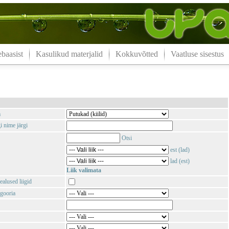
aasist
Kasulikud materjalid
Kokkuvõtted
Vaatluse sisestus
m
i nime järgi
Otsi
est (lad)
lad (est)
Liik valimata
ealused liigid
gooria