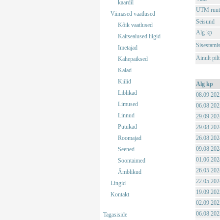
kaardil
UTM ruut
Viimased vaatlused
Seisund
Kõik vaatlused
Alg kp
Kaitsealused liigid
Sisestami
Imetajad
Ainult pil
Kahepaiksed
Kalad
Kiilid
Alg kp
Liblikad
08.09 202
Limused
06.08 202
Linnud
29.09 202
Putukad
29.08 202
Roomajad
26.08 202
09.08 202
Seened
01.06 202
Soontaimed
26.05 202
Ämblikud
22.05 202
Lingid
19.09 202
Kontakt
02.09 202
06.08 202
Tagasiside