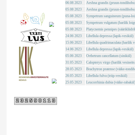
06.08 2023
Aeshna grandis (pruun-tondihobu
05.08 2023
Aeshna grandis (pruun-tondihobu
05.08 2023
Sympetrum sanguineum (puna-loig
05.08 2023
Sympetrum vulgatum (harilik loigu
05.08 2023
Platycnemis pennipes (säärikliidri
24.06 2023
Libellula depressa (lapik-vesikiil)
15.06 2023
Libellula quadrimaculata (harilik ve
14.06 2023
Libellula depressa (lapik-vesikiil)
05.06 2023
Orthetrum cancellatum (sinikiil)
31.05 2023
Calopteryx virgo (harilik vesineits
28.05 2023
Brachytron pratense (väike-tondi
26.05 2023
Libellula fulva (triip-vesikiil)
25.05 2023
Leucorrhinia dubia (väike-rabakiil
232590113