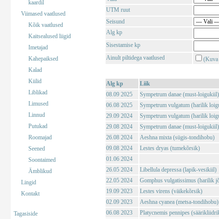
kaardil
UTM ruut
Viimased vaatlused
Seisund
Kõik vaatlused
Alg kp
Kaitsealused liigid
Sisestamise kp
Imetajad
Ainult piltidega vaatlused
Kahepaiksed
(Kuva 
Kalad
Kiilid
Alg kp
Liik
Liblikad
08.09 2025
Sympetrum danae (must-loigukiil)
Limused
06.08 2025
Sympetrum vulgatum (harilik loigu
Linnud
29.09 2024
Sympetrum vulgatum (harilik loigu
Putukad
29.08 2024
Sympetrum danae (must-loigukiil)
Roomajad
26.08 2024
Aeshna mixta (sügis-tondihobu)
09.08 2024
Lestes dryas (tumekõrsik)
Seened
01.06 2024
Soontaimed
26.05 2024
Libellula depressa (lapik-vesikiil)
Ämblikud
22.05 2024
Gomphus vulgatissimus (harilik j
Lingid
19.09 2023
Lestes virens (väikekõrsik)
Kontakt
02.09 2023
Aeshna cyanea (metsa-tondihobu)
06.08 2023
Platycnemis pennipes (säärikliidri
Tagasiside