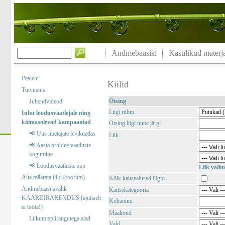
Andmebaasist
Kasulikud materja
Pealeht
Kiilid
Tutvustus
Otsing
Juhendvideod
Liigi rühm
Infot loodusvaatlejale ning
käimasolevad kampaaniad
Otsing liigi nime järgi
📢 Uus imetajate levikuatlas
Liik
📢 Aasta orhidee vaatluste
kogumine
📢 Loodusvaatluste äpp
Liik valim
Aita määrata liiki (foorum)
Kõik kaitsealused liigid
Andmebaasi avalik
Kaitsekategooria
KAARDIRAKENDUS (ajutiselt
Kohanimi
ei tööta!)
Maakond
Liikumispiirangutega alad
Vald