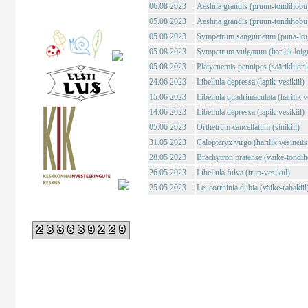
06.08 2023
Aeshna grandis (pruun-tondihobu
05.08 2023
Aeshna grandis (pruun-tondihobu
05.08 2023
Sympetrum sanguineum (puna-loig
05.08 2023
Sympetrum vulgatum (harilik loigu
05.08 2023
Platycnemis pennipes (säärikliidri
24.06 2023
Libellula depressa (lapik-vesikiil)
15.06 2023
Libellula quadrimaculata (harilik ve
14.06 2023
Libellula depressa (lapik-vesikiil)
05.06 2023
Orthetrum cancellatum (sinikiil)
31.05 2023
Calopteryx virgo (harilik vesineits
28.05 2023
Brachytron pratense (väike-tondi
26.05 2023
Libellula fulva (triip-vesikiil)
25.05 2023
Leucorrhinia dubia (väike-rabakiil
233639229