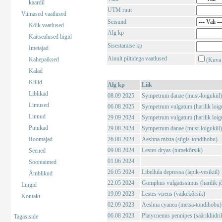
kaardil
UTM ruut
Viimased vaatlused
Seisund
Kõik vaatlused
Alg kp
Kaitsealused liigid
Sisestamise kp
Imetajad
Ainult piltidega vaatlused
Kahepaiksed
(Kuva 
Kalad
Kiilid
Alg kp
Liik
Liblikad
08.09 2025
Sympetrum danae (must-loigukiil)
Limused
06.08 2025
Sympetrum vulgatum (harilik loigu
Linnud
29.09 2024
Sympetrum vulgatum (harilik loigu
Putukad
29.08 2024
Sympetrum danae (must-loigukiil)
Roomajad
26.08 2024
Aeshna mixta (sügis-tondihobu)
09.08 2024
Lestes dryas (tumekõrsik)
Seened
01.06 2024
Soontaimed
26.05 2024
Libellula depressa (lapik-vesikiil)
Ämblikud
22.05 2024
Gomphus vulgatissimus (harilik j
Lingid
19.09 2023
Lestes virens (väikekõrsik)
Kontakt
02.09 2023
Aeshna cyanea (metsa-tondihobu)
06.08 2023
Platycnemis pennipes (säärikliidri
Tagasiside