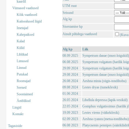
kaardil
UTM ruut
Viimased vaatlused
Seisund
Kõik vaatlused
Alg kp
Kaitsealused liigid
Sisestamise kp
Imetajad
Ainult piltidega vaatlused
Kahepaiksed
(Kuva 
Kalad
Kiilid
Alg kp
Liik
Liblikad
08.09 2025
Sympetrum danae (must-loigukiil)
Limused
06.08 2025
Sympetrum vulgatum (harilik loigu
Linnud
29.09 2024
Sympetrum vulgatum (harilik loigu
Putukad
29.08 2024
Sympetrum danae (must-loigukiil)
Roomajad
26.08 2024
Aeshna mixta (sügis-tondihobu)
09.08 2024
Lestes dryas (tumekõrsik)
Seened
01.06 2024
Soontaimed
26.05 2024
Libellula depressa (lapik-vesikiil)
Ämblikud
22.05 2024
Gomphus vulgatissimus (harilik j
Lingid
19.09 2023
Lestes virens (väikekõrsik)
Kontakt
02.09 2023
Aeshna cyanea (metsa-tondihobu)
06.08 2023
Platycnemis pennipes (säärikliidri
Tagasiside