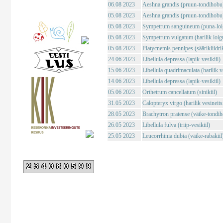
06.08 2023
Aeshna grandis (pruun-tondihobu
05.08 2023
Aeshna grandis (pruun-tondihobu
05.08 2023
Sympetrum sanguineum (puna-loig
05.08 2023
Sympetrum vulgatum (harilik loigu
05.08 2023
Platycnemis pennipes (säärikliidri
24.06 2023
Libellula depressa (lapik-vesikiil)
15.06 2023
Libellula quadrimaculata (harilik ve
14.06 2023
Libellula depressa (lapik-vesikiil)
05.06 2023
Orthetrum cancellatum (sinikiil)
31.05 2023
Calopteryx virgo (harilik vesineits
28.05 2023
Brachytron pratense (väike-tondi
26.05 2023
Libellula fulva (triip-vesikiil)
25.05 2023
Leucorrhinia dubia (väike-rabakiil
234080599