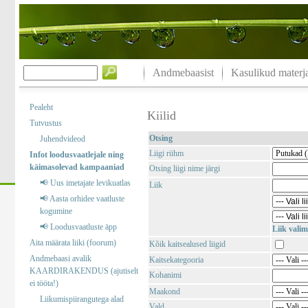
Andmebaasist
Kasulikud materja
Pealeht
Kiilid
Tutvustus
Otsing
Juhendvideod
Liigi rühm
Infot loodusvaatlejale ning
käimasolevad kampaaniad
Otsing liigi nime järgi
📢 Uus imetajate levikuatlas
Liik
📢 Aasta orhidee vaatluste
kogumine
📢 Loodusvaatluste äpp
Liik valim
Aita määrata liiki (foorum)
Kõik kaitsealused liigid
Andmebaasi avalik
Kaitsekategooria
KAARDIRAKENDUS (ajutiselt
Kohanimi
ei tööta!)
Maakond
Liikumispiirangutega alad
Vald