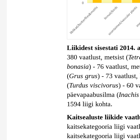
Liikidest sisestati 2014.
380 vaatlust, metsist (
Tetr
bonasia
) - 76 vaatlust, me
(
Grus grus
) - 73 vaatlust,
(
Turdus viscivorus
) - 60 v
päevapaabusilma (
Inachis
1594 liigi kohta.
Kaitsealuste liikide vaatlu
kaitsekategooria liigi vaatl
kaitsekategooria liigi vaatl