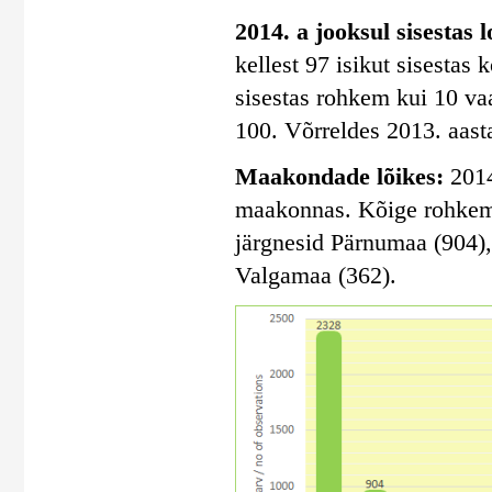
2014. a jooksul sisestas 
kellest 97 isikut sisestas
sisestas rohkem kui 10 vaa
100. Võrreldes 2013. aasta
Maakondade lõikes:
2014
maakonnas. Kõige rohkem s
järgnesid Pärnumaa (904)
Valgamaa (362).