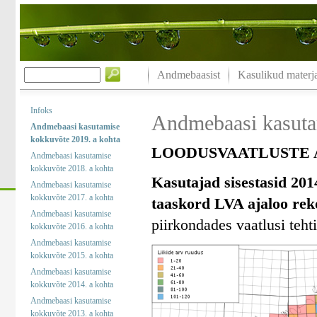
Andmebaasist
Kasulikud materja
Infoks
Andmebaasi kasuta
Andmebaasi kasutamise
kokkuvõte 2019. a kohta
LOODUSVAATLUSTE A
Andmebaasi kasutamise
kokkuvõte 2018. a kohta
Kasutajad sisestasid 201
Andmebaasi kasutamise
kokkuvõte 2017. a kohta
taaskord LVA ajaloo rek
Andmebaasi kasutamise
piirkondades vaatlusi tehti
kokkuvõte 2016. a kohta
Andmebaasi kasutamise
kokkuvõte 2015. a kohta
Andmebaasi kasutamise
kokkuvõte 2014. a kohta
Andmebaasi kasutamise
kokkuvõte 2013. a kohta