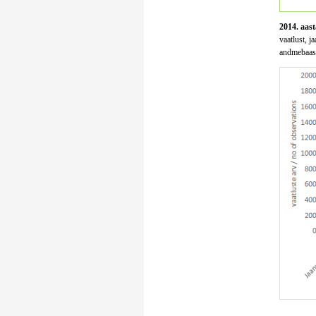
2014. aast
vaatlust, j
andmebaasi 