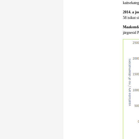
kaitsekatego
2014. a jo
58 isikut s
Maakondad
järgnesid 