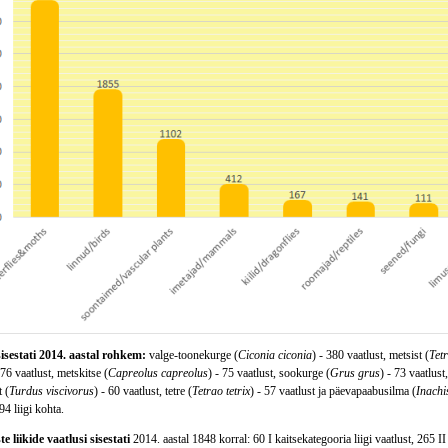
sisestati 2014. aastal rohkem:
valge-toonekurge (
Ciconia ciconia
) - 380 vaatlust, metsist (
Tet
 76 vaatlust, metskitse (
Capreolus capreolus
) - 75 vaatlust, sookurge (
Grus grus
) - 73 vaatlust
 (
Turdus viscivorus
) - 60 vaatlust, tetre (
Tetrao tetrix
) - 57 vaatlust ja päevapaabusilma (
Inachi
94 liigi kohta.
e liikide vaatlusi sisestati
2014. aastal 1848 korral: 60 I kaitsekategooria liigi vaatlust, 265 II 