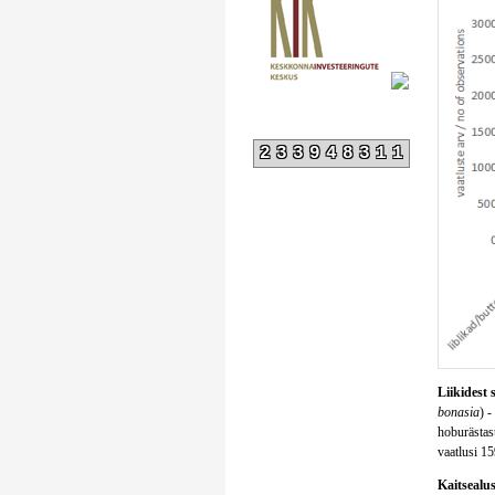
233948311
Liikidest 
bonasia
) -
hoburästast
vaatlusi 15
Kaitsealust