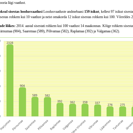
oria liigi vaatlust.
oksul sisestas loodusvaatlusi
Loodusvaatluste andmebaasi
159 isikut
, kellest 97 isikut sise
isestas rohkem kui 10 vaatlust ja neist omakorda 12 isikut sisestas rohkem kui 100. Võrreldes 2
e lõikes:
2014. aastal sisestati rohkem kui 100 vaatlust 14 maakonnas. Kõige rohkem sisestati
Pärnumaa (904), Saaremaa (589), Põlvamaa (582), Raplamaa (392) ja Valgamaa (362).