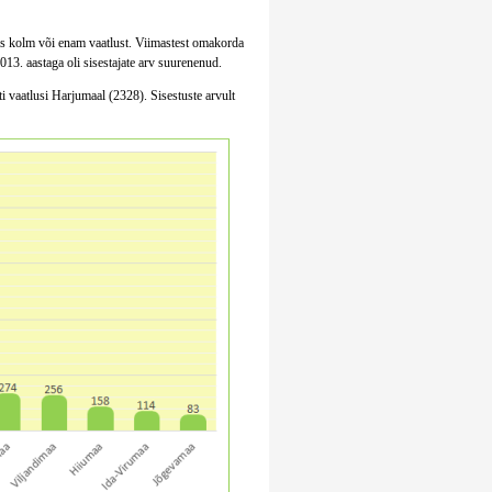
stas kolm või enam vaatlust. Viimastest omakorda
013. aastaga oli sisestajate arv suurenenud.
 vaatlusi Harjumaal (2328). Sisestuste arvult