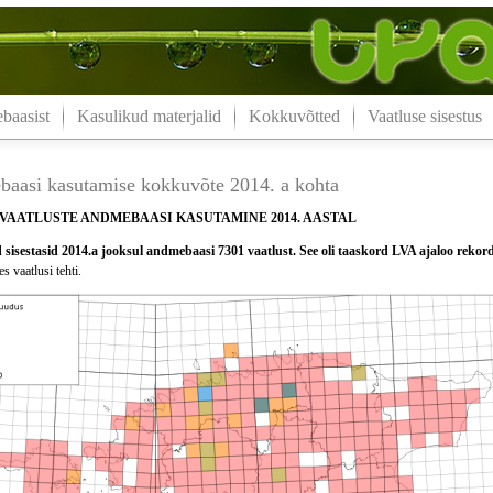
aasist
Kasulikud materjalid
Kokkuvõtted
Vaatluse sisestus
aasi kasutamise kokkuvõte 2014. a kohta
VAATLUSTE ANDMEBAASI KASUTAMINE 2014. AASTAL
sisestasid 2014.a jooksul andmebaasi 7301 vaatlust. See oli taaskord LVA ajaloo rekor
s vaatlusi tehti.