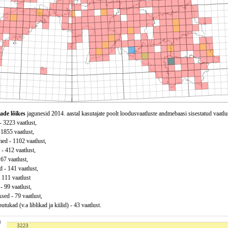
ade lõikes
jagunesid 2014. aastal kasutajate poolt loodusvaatluste andmebaasi sisestatud vaatlu
 - 3223 vaatlust,
 1855 vaatlust,
ed - 1102 vaatlust,
 - 412 vaatlust,
167 vaatlust,
 - 141 vaatlust,
 111 vaatlust
- 99 vaatlust,
sed - 79 vaatlust,
utukad (v.a liblikad ja kiilid) - 43 vaatlust.