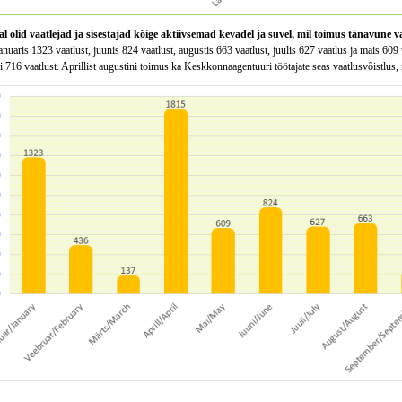
al olid vaatlejad ja sisestajad kõige aktiivsemad kevadel ja suvel, mil toimus tänavune
aanuaris 1323 vaatlust, juunis 824 vaatlust, augustis 663 vaatlust, juulis 627 vaatlus ja mais 60
716 vaatlust. Aprillist augustini toimus ka Keskkonnaagentuuri töötajate seas vaatlusvõistlus,