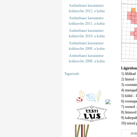
Andmebaasi kasutamise
kokkuvõte 2012. a kohta
Andmebaasi kasutamise
kokkuvõte 2011. a kohta
Andmebaasi kasutamise
kokkuvõte 2010. a kohta
Andmebaasi kasutamise
kokkuvõte 2009. a kohta
Andmebaasi kasutamise
kokkuvõte 2008. a kohta
Liigirühm
Tagasiside
1) liblikad
2) linnud -
3) soontaim
4) imetajad
5) kiilid - 
6) roomajad
7) seened -
8) limused 
9) kahepaik
10) teised p