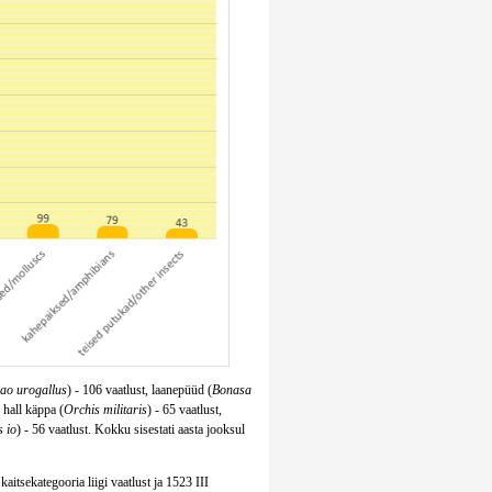
rao urogallus
) - 106 vaatlust, laanepüüd (
Bonasa
, hall käppa (
Orchis militaris
) - 65 vaatlust,
s io
) - 56 vaatlust. Kokku sisestati aasta jooksul
kaitsekategooria liigi vaatlust ja 1523 III