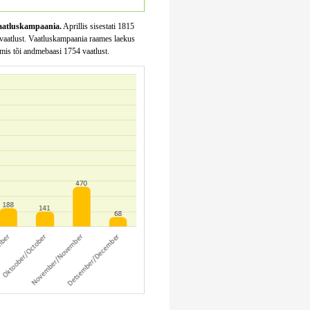
 vaatluskampaania.
Aprillis sisestati 1815
9 vaatlust. Vaatluskampaania raames laekus
 mis tõi andmebaasi 1754 vaatlust.