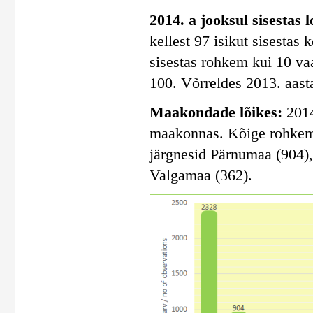
2014. a jooksul sisestas 
kellest 97 isikut sisestas
sisestas rohkem kui 10 vaa
100. Võrreldes 2013. aasta
Maakondade lõikes:
2014
maakonnas. Kõige rohkem s
järgnesid Pärnumaa (904)
Valgamaa (362).