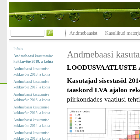
Andmebaasist
Kasulikud materja
Infoks
Andmebaasi kasuta
Andmebaasi kasutamise
kokkuvõte 2019. a kohta
LOODUSVAATLUSTE A
Andmebaasi kasutamise
kokkuvõte 2018. a kohta
Kasutajad sisestasid 201
Andmebaasi kasutamise
kokkuvõte 2017. a kohta
taaskord LVA ajaloo rek
Andmebaasi kasutamise
piirkondades vaatlusi tehti
kokkuvõte 2016. a kohta
Andmebaasi kasutamise
kokkuvõte 2015. a kohta
Andmebaasi kasutamise
kokkuvõte 2014. a kohta
Andmebaasi kasutamise
kokkuvõte 2013. a kohta