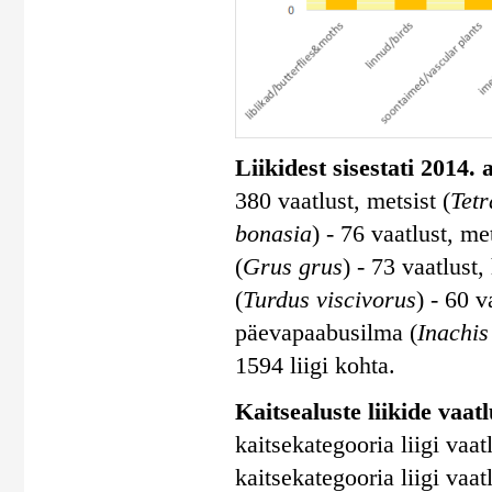
Liikidest sisestati 2014.
380 vaatlust, metsist (
Tetr
bonasia
) - 76 vaatlust, me
(
Grus grus
) - 73 vaatlust,
(
Turdus viscivorus
) - 60 v
päevapaabusilma (
Inachis
1594 liigi kohta.
Kaitsealuste liikide vaatlu
kaitsekategooria liigi vaatl
kaitsekategooria liigi vaatl