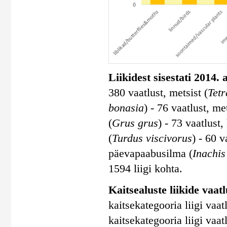
Liikidest sisestati 2014.
380 vaatlust, metsist (
Tetr
bonasia
) - 76 vaatlust, me
(
Grus grus
) - 73 vaatlust,
(
Turdus viscivorus
) - 60 v
päevapaabusilma (
Inachis
1594 liigi kohta.
Kaitsealuste liikide vaatlu
kaitsekategooria liigi vaatl
kaitsekategooria liigi vaatl