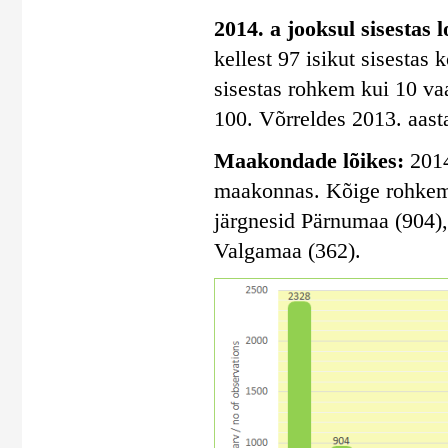
2014. a jooksul sisestas 
kellest 97 isikut sisestas
sisestas rohkem kui 10 vaa
100. Võrreldes 2013. aasta
Maakondade lõikes:
2014
maakonnas. Kõige rohkem s
järgnesid Pärnumaa (904)
Valgamaa (362).