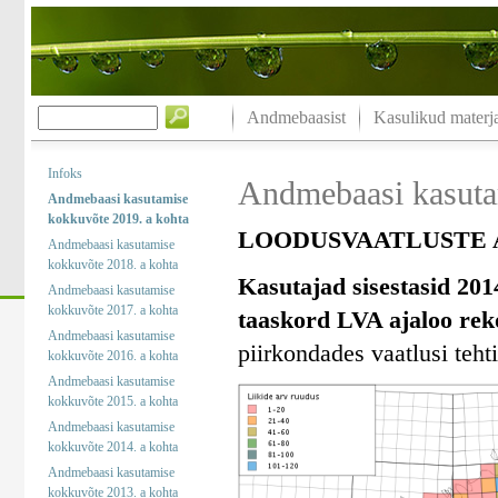
Andmebaasist
Kasulikud materja
Infoks
Andmebaasi kasuta
Andmebaasi kasutamise
kokkuvõte 2019. a kohta
LOODUSVAATLUSTE A
Andmebaasi kasutamise
kokkuvõte 2018. a kohta
Kasutajad sisestasid 201
Andmebaasi kasutamise
kokkuvõte 2017. a kohta
taaskord LVA ajaloo rek
Andmebaasi kasutamise
piirkondades vaatlusi tehti
kokkuvõte 2016. a kohta
Andmebaasi kasutamise
kokkuvõte 2015. a kohta
Andmebaasi kasutamise
kokkuvõte 2014. a kohta
Andmebaasi kasutamise
kokkuvõte 2013. a kohta