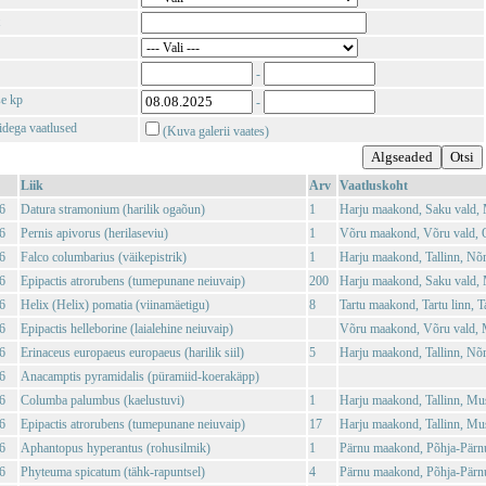
-
se kp
-
tidega vaatlused
(Kuva galerii vaates)
Liik
Arv
Vaatluskoht
6
Datura stramonium (harilik ogaõun)
1
Harju maakond, Saku vald, 
6
Pernis apivorus (herilaseviu)
1
Võru maakond, Võru vald, O
6
Falco columbarius (väikepistrik)
1
Harju maakond, Tallinn, Nõ
6
Epipactis atrorubens (tumepunane neiuvaip)
200
Harju maakond, Saku vald, 
6
Helix (Helix) pomatia (viinamäetigu)
8
Tartu maakond, Tartu linn, Ta
6
Epipactis helleborine (laialehine neiuvaip)
Võru maakond, Võru vald, 
6
Erinaceus europaeus europaeus (harilik siil)
5
Harju maakond, Tallinn, Nõ
6
Anacamptis pyramidalis (püramiid-koerakäpp)
6
Columba palumbus (kaelustuvi)
1
Harju maakond, Tallinn, Mu
6
Epipactis atrorubens (tumepunane neiuvaip)
17
Harju maakond, Tallinn, Mu
6
Aphantopus hyperantus (rohusilmik)
1
Pärnu maakond, Põhja-Pärn
6
Phyteuma spicatum (tähk-rapuntsel)
4
Pärnu maakond, Põhja-Pärn