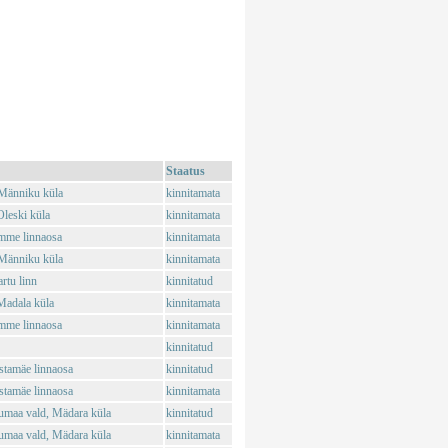
Staatus
Männiku küla
kinnitamata
leski küla
kinnitamata
mme linnaosa
kinnitamata
Männiku küla
kinnitamata
rtu linn
kinnitatud
Madala küla
kinnitamata
mme linnaosa
kinnitamata
kinnitatud
stamäe linnaosa
kinnitatud
stamäe linnaosa
kinnitamata
umaa vald, Mädara küla
kinnitatud
umaa vald, Mädara küla
kinnitamata