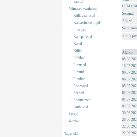
kaardil
UTM ruut
Viimased vaatlused
Seisund
Kõik vaatlused
Alg kp
Kaitsealused liigid
Sisestami
Imetajad
Ainult pil
Kahepaiksed
Kalad
Kiilid
Alg kp
Liblikad
05.08 202
Limused
18.07 202
Linnud
06.07 202
Putukad
06.07 202
Roomajad
05.07 202
03.07 202
Seened
01.07 202
Soontaimed
01.07 202
Ämblikud
30.06 202
Lingid
28.06 202
Kontakt
22.06 202
22.06 202
Tagasiside