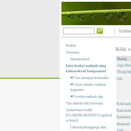
Andmeb
Pealeht
Kõik v
Tutvustus
Otsing
Juhendvideod
Liigi rüh
Infot loodusvaatlejale ning
käimasolevad kampaaniad
Otsing liig
📢 Uus imetajate levikuatlas
Liik
📢 Aasta orhidee vaatluste
kogumine
📢 Loodusvaatluste äpp
Aita määrata liiki (foorum)
Kõik kaits
Andmebaasi avalik
Kaitsekate
KAARDIRAKENDUS (ajutiselt
Kohanimi
ei tööta!)
Maakond
Liikumispiirangutega alad
Vald