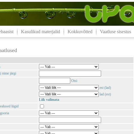
aasist
Kasulikud materjalid
Kokkuvõtted
Vaatluse sisestus
aatlused
m
i nime järgi
Otsi
est (lad)
lad (est)
Liik valimata
ealused liigid
gooria