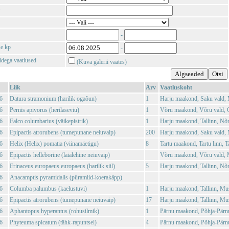
-
se kp
-
tidega vaatlused
(Kuva galerii vaates)
Liik
Arv
Vaatluskoht
6
Datura stramonium (harilik ogaõun)
1
Harju maakond, Saku vald, 
6
Pernis apivorus (herilaseviu)
1
Võru maakond, Võru vald, O
6
Falco columbarius (väikepistrik)
1
Harju maakond, Tallinn, Nõ
6
Epipactis atrorubens (tumepunane neiuvaip)
200
Harju maakond, Saku vald, 
6
Helix (Helix) pomatia (viinamäetigu)
8
Tartu maakond, Tartu linn, Ta
6
Epipactis helleborine (laialehine neiuvaip)
Võru maakond, Võru vald, 
6
Erinaceus europaeus europaeus (harilik siil)
5
Harju maakond, Tallinn, Nõ
6
Anacamptis pyramidalis (püramiid-koerakäpp)
6
Columba palumbus (kaelustuvi)
1
Harju maakond, Tallinn, Mu
6
Epipactis atrorubens (tumepunane neiuvaip)
17
Harju maakond, Tallinn, Mu
6
Aphantopus hyperantus (rohusilmik)
1
Pärnu maakond, Põhja-Pärn
6
Phyteuma spicatum (tähk-rapuntsel)
4
Pärnu maakond, Põhja-Pärn