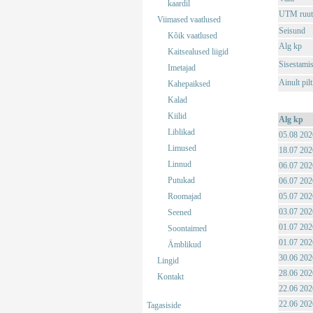
kaardil
UTM ruut
Viimased vaatlused
Seisund
Kõik vaatlused
Alg kp
Kaitsealused liigid
Sisestami
Imetajad
Ainult pil
Kahepaiksed
Kalad
Kiilid
Alg kp
Liblikad
05.08 202
Limused
18.07 202
Linnud
06.07 202
Putukad
06.07 202
Roomajad
05.07 202
03.07 202
Seened
01.07 202
Soontaimed
01.07 202
Ämblikud
30.06 202
Lingid
28.06 202
Kontakt
22.06 202
22.06 202
Tagasiside