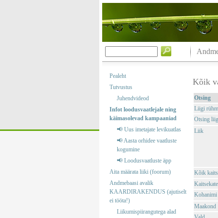
Andmeb
Pealeht
Kõik v
Tutvustus
Otsing
Juhendvideod
Liigi rüh
Infot loodusvaatlejale ning
käimasolevad kampaaniad
Otsing liig
📢 Uus imetajate levikuatlas
Liik
📢 Aasta orhidee vaatluste
kogumine
📢 Loodusvaatluste äpp
Aita määrata liiki (foorum)
Kõik kaits
Andmebaasi avalik
Kaitsekate
KAARDIRAKENDUS (ajutiselt
Kohanimi
ei tööta!)
Maakond
Liikumispiirangutega alad
Vald