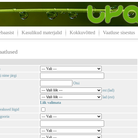
aasist
Kasulikud materjalid
Kokkuvõtted
Vaatluse sisestus
aatlused
m
i nime järgi
Otsi
est (lad)
lad (est)
Liik valimata
ealused liigid
gooria