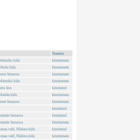
Staatus
Männiku küla
kinnitamata
leski küla
kinnitamata
mme linnaosa
kinnitamata
Männiku küla
kinnitamata
rtu linn
kinnitatud
Madala küla
kinnitamata
mme linnaosa
kinnitamata
kinnitatud
stamäe linnaosa
kinnitatud
stamäe linnaosa
kinnitamata
umaa vald, Mädara küla
kinnitatud
umaa vald, Mädara küla
kinnitamata