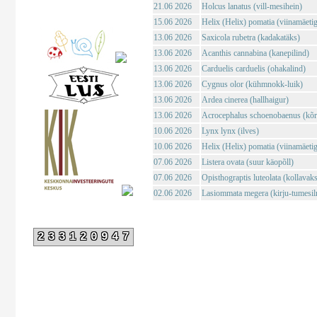
21.06 2026
Holcus lanatus (vill-mesihein)
15.06 2026
Helix (Helix) pomatia (viinamäeti
13.06 2026
Saxicola rubetra (kadakatäks)
13.06 2026
Acanthis cannabina (kanepilind)
13.06 2026
Carduelis carduelis (ohakalind)
13.06 2026
Cygnus olor (kühmnokk-luik)
13.06 2026
Ardea cinerea (hallhaigur)
13.06 2026
Acrocephalus schoenobaenus (kõrk
10.06 2026
Lynx lynx (ilves)
10.06 2026
Helix (Helix) pomatia (viinamäeti
07.06 2026
Listera ovata (suur käopõll)
07.06 2026
Opisthograptis luteolata (kollavaks
02.06 2026
Lasiommata megera (kirju-tumesil
233120947