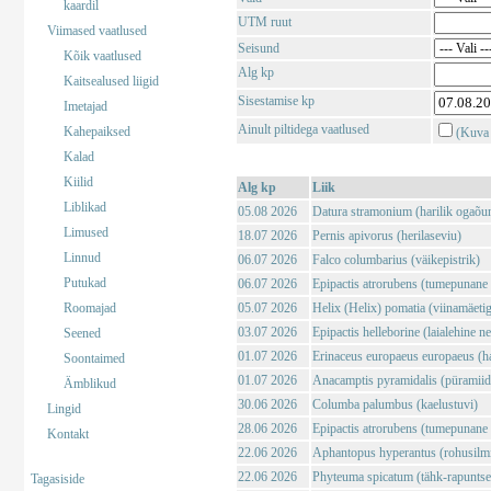
kaardil
UTM ruut
Viimased vaatlused
Seisund
Kõik vaatlused
Alg kp
Kaitsealused liigid
Sisestamise kp
Imetajad
Ainult piltidega vaatlused
Kahepaiksed
(Kuva 
Kalad
Kiilid
Alg kp
Liik
Liblikad
05.08 2026
Datura stramonium (harilik ogaõu
Limused
18.07 2026
Pernis apivorus (herilaseviu)
Linnud
06.07 2026
Falco columbarius (väikepistrik)
Putukad
06.07 2026
Epipactis atrorubens (tumepunane 
Roomajad
05.07 2026
Helix (Helix) pomatia (viinamäeti
03.07 2026
Epipactis helleborine (laialehine n
Seened
01.07 2026
Erinaceus europaeus europaeus (har
Soontaimed
01.07 2026
Anacamptis pyramidalis (püramii
Ämblikud
30.06 2026
Columba palumbus (kaelustuvi)
Lingid
28.06 2026
Epipactis atrorubens (tumepunane 
Kontakt
22.06 2026
Aphantopus hyperantus (rohusilm
22.06 2026
Phyteuma spicatum (tähk-rapuntse
Tagasiside