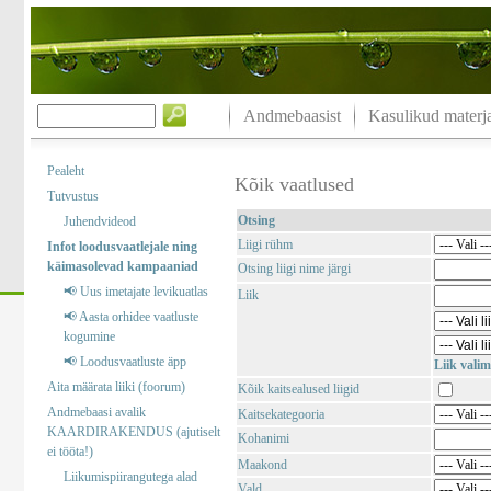
Andmebaasist
Kasulikud materja
Pealeht
Kõik vaatlused
Tutvustus
Otsing
Juhendvideod
Liigi rühm
Infot loodusvaatlejale ning
käimasolevad kampaaniad
Otsing liigi nime järgi
📢 Uus imetajate levikuatlas
Liik
📢 Aasta orhidee vaatluste
kogumine
📢 Loodusvaatluste äpp
Liik valim
Aita määrata liiki (foorum)
Kõik kaitsealused liigid
Andmebaasi avalik
Kaitsekategooria
KAARDIRAKENDUS (ajutiselt
Kohanimi
ei tööta!)
Maakond
Liikumispiirangutega alad
Vald