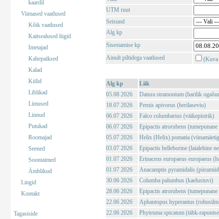
kaardil
UTM ruut
Viimased vaatlused
Seisund
Kõik vaatlused
Alg kp
Kaitsealused liigid
Sisestamise kp
Imetajad
Ainult piltidega vaatlused
Kahepaiksed
(Kuva 
Kalad
Kiilid
Alg kp
Liik
Liblikad
05.08 2026
Datura stramonium (harilik ogaõu
Limused
18.07 2026
Pernis apivorus (herilaseviu)
Linnud
06.07 2026
Falco columbarius (väikepistrik)
Putukad
06.07 2026
Epipactis atrorubens (tumepunane 
Roomajad
05.07 2026
Helix (Helix) pomatia (viinamäeti
03.07 2026
Epipactis helleborine (laialehine n
Seened
01.07 2026
Erinaceus europaeus europaeus (har
Soontaimed
01.07 2026
Anacamptis pyramidalis (püramii
Ämblikud
30.06 2026
Columba palumbus (kaelustuvi)
Lingid
28.06 2026
Epipactis atrorubens (tumepunane 
Kontakt
22.06 2026
Aphantopus hyperantus (rohusilm
22.06 2026
Phyteuma spicatum (tähk-rapuntse
Tagasiside