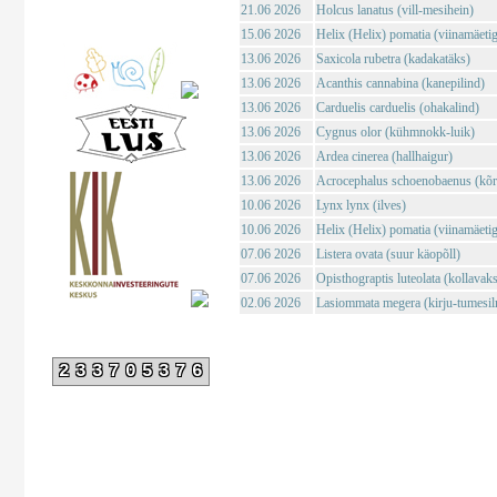
21.06 2026
Holcus lanatus (vill-mesihein)
15.06 2026
Helix (Helix) pomatia (viinamäeti
13.06 2026
Saxicola rubetra (kadakatäks)
13.06 2026
Acanthis cannabina (kanepilind)
13.06 2026
Carduelis carduelis (ohakalind)
13.06 2026
Cygnus olor (kühmnokk-luik)
13.06 2026
Ardea cinerea (hallhaigur)
13.06 2026
Acrocephalus schoenobaenus (kõrk
10.06 2026
Lynx lynx (ilves)
10.06 2026
Helix (Helix) pomatia (viinamäeti
07.06 2026
Listera ovata (suur käopõll)
07.06 2026
Opisthograptis luteolata (kollavaks
02.06 2026
Lasiommata megera (kirju-tumesil
233705376