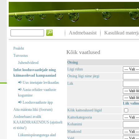
Andmebaasist
Kasulikud materja
Pealeht
Kõik vaatlused
Tutvustus
Otsing
Juhendvideod
Liigi rühm
Infot loodusvaatlejale ning
käimasolevad kampaaniad
Otsing liigi nime järgi
📢 Uus imetajate levikuatlas
Liik
📢 Aasta orhidee vaatluste
kogumine
📢 Loodusvaatluste äpp
Liik valim
Aita määrata liiki (foorum)
Kõik kaitsealused liigid
Andmebaasi avalik
Kaitsekategooria
KAARDIRAKENDUS (ajutiselt
Kohanimi
ei tööta!)
Maakond
Liikumispiirangutega alad
Vald